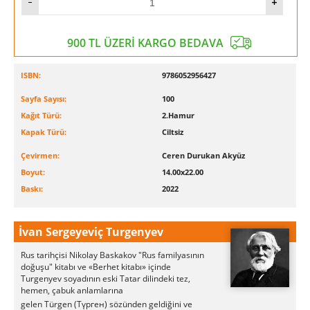
900 TL ÜZERİ KARGO BEDAVA
ISBN:
9786052956427
Sayfa Sayısı:
100
Kağıt Türü:
2.Hamur
Kapak Türü:
Ciltsiz
Çevirmen:
Ceren Durukan Akyüz
Boyut:
14.00x22.00
Baskı:
2022
İvan Sergeyeviç Turgenyev
Rus tarihçisi Nikolay Baskakov "Rus familyasının
doğuşu" kitabı ve «Berhet kitabı» içinde
Turgenyev soyadının eski Tatar dilindeki tez,
hemen, çabuk anlamlarına
gelen Türgen (Түрген)
sözünden geldiğini ve