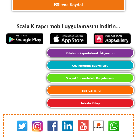
Scala Kitapcı mobil uygulamasını indirin…
Kitabımı Yayınlatmak İstiyorum
Çevirmenlik Başvurusu
Sosyal Sorumluluk Projelerimiz
Tıkla Gel & Al
Askıda Kitap