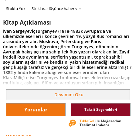
Stokta Yok
Stoklara düşünce haber ver
Kitap Açıklaması
İvan SergeyeviçTurgenyev (1818-1883): Avrupa’da ve
ülkemizde eserleri ilkönce çevrilen 19. yüzyıl Rus romancıları
arasında yer alır. Moskova, Petersburg ve Paris
üniversitelerinde öğrenim gören Turgenyev, döneminin
Avrupalı bakış açısına sahip tek Rus yazarı olarak anılır. Zayıf
iradeli Rus aydınlarını, serflerin yaşantısını, toprak sahibi
soyluların aşklarını ve kendisini yakın hissetmediği radikal
genç kuşağı tarafsız ve gerçekçi bir dille eserlerine aktarmıştır.
1882 yılında kaleme aldığı ve son eserlerinden olan
KlaraMiliç’te ise Turgenyev toplumsal meselelerden uzaklaşıp
mutluluk, aşk, acı, ölüm ve varoluşun sırları gibi insanlığın
sonsuz meselelerine odaklanır. Turgenyev dünyada olduğu
gibi ülkemizde de pek çok yazarı etkilemiş, hatta Sabahattin
Devamını Oku
Ali Kürk Mantolu Madonna eserinde KlaraMiliç’e atıfta
bulunmuştur.
Yorumlar
Taksit Seçenekleri
TıklaGel
ile Mağazadan
Teslimat İmkanı