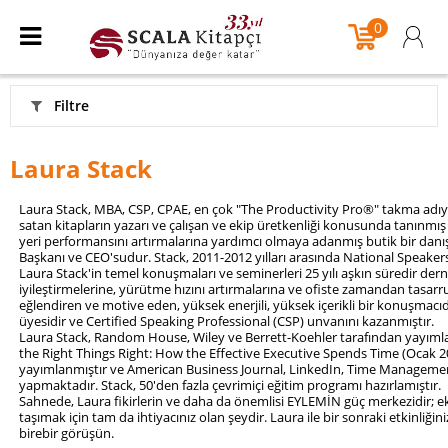
0
Filtre
Laura Stack
Laura Stack, MBA, CSP, CPAE, en çok "The Productivity Pro®" takma adıyla
satan kitapların yazarı ve çalışan ve ekip üretkenliği konusunda tanınmış b
yeri performansını artırmalarına yardımcı olmaya adanmış butik bir danışm
Başkanı ve CEO'sudur. Stack, 2011-2012 yılları arasında National Speakers
Laura Stack'in temel konuşmaları ve seminerleri 25 yılı aşkın süredir derne
iyileştirmelerine, yürütme hızını artırmalarına ve ofiste zamandan tasarr
eğlendiren ve motive eden, yüksek enerjili, yüksek içerikli bir konuşmacıd
üyesidir ve Certified Speaking Professional (CSP) unvanını kazanmıştır.
Laura Stack, Random House, Wiley ve Berrett-Koehler tarafından yayımlan
the Right Things Right: How the Effective Executive Spends Time (Ocak 201
yayımlanmıştır ve American Business Journal, LinkedIn, Time Management
yapmaktadır. Stack, 50'den fazla çevrimiçi eğitim programı hazırlamıştır.
Sahnede, Laura fikirlerin ve daha da önemlisi EYLEMİN güç merkezidir; e
taşımak için tam da ihtiyacınız olan şeydir. Laura ile bir sonraki etkinl
birebir görüşün.