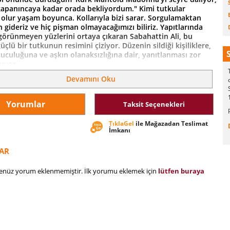
 kapanıncaya kadar orada bekliyordum." Kimi tutkular
 olur yaşam boyunca. Kollarıyla bizi sarar. Sorgulamaktan
 gideriz ve hiç pişman olmayacağımızı biliriz. Yapıtlarında
D
 görünmeyen yüzlerini ortaya çıkaran Sabahattin Ali, bu
üçlü bir tutkunun resimini çiziyor. Düzenin sildiği kişiliklere,
uculuğuna ve aşkın olanaksızlığına dair, yanıtlanması zor
ruyor.
Devamını Oku
Yorumlar
Taksit Seçenekleri
TıklaGel
ile Mağazadan Teslimat
İmkanı
AR
henüz yorum eklenmemiştir. İlk yorumu eklemek için
lütfen buraya