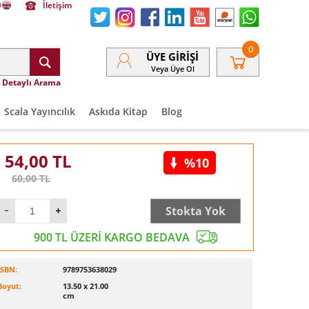
İletişim
0
ÜYE GIRIŞI
Veya Üye Ol
Detaylı Arama
Scala Yayıncılık
Askıda Kitap
Blog
54,00
TL
%10
60,00
TL
Stokta Yok
900 TL ÜZERİ KARGO BEDAVA
ISBN:
9789753638029
Boyut:
13.50 x 21.00
cm