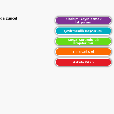
öldürülmüştür.
Gerek romanlarında gerekse şiirlerinde
insan ruhunu en iyi ortaya çıkaran yazılar
yazmış Türkçeyi kusursuz kullanan değerli
nda güncel
Kitabımı Yayınlatmak
İstiyorum
yazarlarımızdandır. Kitapları hala çok
satanlar listelerinde yer almaktadır. Leylim
Ley ve Aldırma Gönül adlı şiirleri Sabahattin
Çevirmenlik Başvurusu
Ali’nin eserleridir.
Sosyal Sorumluluk
Projelerimiz
Tıkla Gel & Al
Askıda Kitap