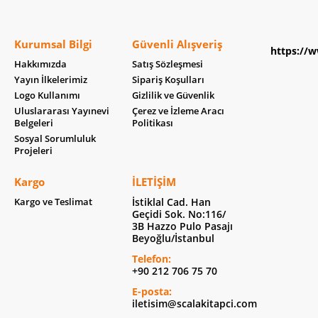
Kurumsal Bilgi
Güvenli Alışveriş
https://w
Hakkımızda
Satış Sözleşmesi
Yayın İlkelerimiz
Sipariş Koşulları
Logo Kullanımı
Gizlilik ve Güvenlik
Uluslararası Yayınevi
Çerez ve İzleme Aracı
Belgeleri
Politikası
Sosyal Sorumluluk
Projeleri
Kargo
İLETIŞIM
Kargo ve Teslimat
İstiklal Cad. Han
Geçidi Sok. No:116/
3B Hazzo Pulo Pasajı
Beyoğlu/İstanbul
Telefon:
+90 212 706 75 70
E-posta:
iletisim@scalakitapci.com