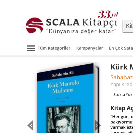
Tüm Kategoriler
Kampanyalar
En Çok Sata
Kürk 
Sabahatt
Yapı Kredi
Stokta Yok
Kitap A
"Her gün, 
bakıyormuş 
varmak ist
çarpmış gi