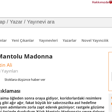
Hakkımızda
nlar
Yeni Çıkanlar
Yayınevleri
Yazarlar
Novel Yayıncılık
Mantolu Madonna
in Ali
 Yayınları
Stoklara düşünce haber ver
çıklaması
daima öğleden sonra oraya gidiyor, koridorlardaki resimlere
gibi ağır ağır, fakat büyük bir sabırzıszılka asıl hedefine
eyen adımlarımı zorla zapt ederek geziniyor; rastgele gözüme
bi önünde durduğum 'Kürk Mantolu Madonna'yı seyre dalıyor,