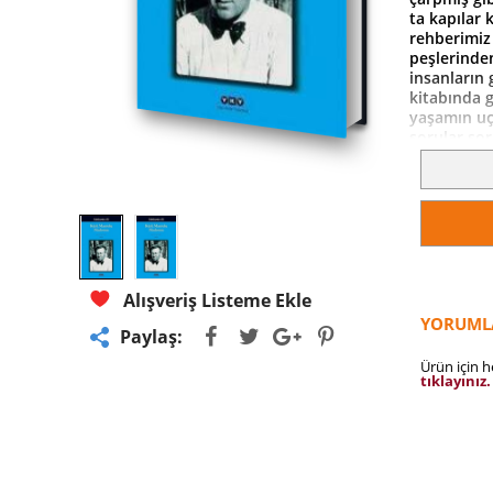
ta kapılar
rehberimiz
peşlerinden
insanların
kitabında g
yaşamın uç
sorular so
Alışveriş Listeme Ekle
YORUML
Paylaş:
Ürün için 
tıklayınız.