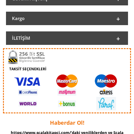
Kargo
İLETIŞIM
TAKSİT SEÇENEKLERİ
Haberdar Ol!
https://www.scalakitapci.com/’daki yeniliklerden ve Scala