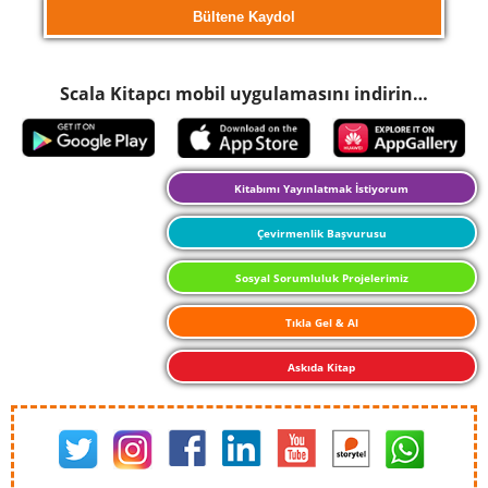
Scala Kitapcı mobil uygulamasını indirin…
Kitabımı Yayınlatmak İstiyorum
Çevirmenlik Başvurusu
Sosyal Sorumluluk Projelerimiz
Tıkla Gel & Al
Askıda Kitap