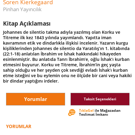
Soren Kierkegaard
Pinhan Yayıncılık
Kitap Açıklaması
Johannes de silentio takma adıyla yazılmış olan Korku ve
Titreme ilk kez 1843 yılında yayımlandı. Yapıtta iman
kavramının etik ve dindarlıkla ilişkisi incelenir. Yazarın kurgu
kişiliklerinden Johannes de silentio da Yaratılış’ın 1. kitabında
(22:1-18) anlatılan İbrahim ve İshak hakkındaki hikayeden
esinlenmiştir. Bu anlatıda Tanrı İbrahim’e, oğlu İshak’ı kurban
etmesini buyurur. Korku ve Titreme, İbrahim’in geç yaşta
sahip olduğu ve her şeyden çok sevdiği evladı İshak’ı kurban
etme isteğini ve bu eylemin onu ne ölçüde bir cani veya hakiki
bir dindar yaptığını irdeler.
Yorumlar
Taksit Seçenekleri
TıklaGel
ile Mağazadan
Teslimat İmkanı
YORUMLAR