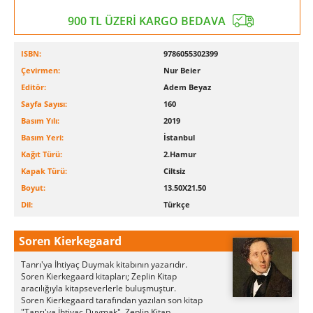
900 TL ÜZERİ KARGO BEDAVA
ISBN:
9786055302399
Çevirmen:
Nur Beier
Editör:
Adem Beyaz
Sayfa Sayısı:
160
Basım Yılı:
2019
Basım Yeri:
İstanbul
Kağıt Türü:
2.Hamur
Kapak Türü:
Ciltsiz
Boyut:
13.50X21.50
Dil:
Türkçe
Soren Kierkegaard
Tanrı'ya İhtiyaç Duymak kitabının yazarıdır.
Soren Kierkegaard kitapları; Zeplin Kitap
aracılığıyla kitapseverlerle buluşmuştur.
Soren Kierkegaard tarafından yazılan son kitap
"Tanrı'ya İhtiyaç Duymak", Zeplin Kitap