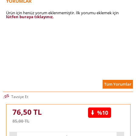
YORUMLAR
Hüseyin Rahmi Gürpınar’dan Kesik Baş, deneyimli dedektif ve
Ürün için henüz yorum eklenmemiştir. İlk yorumu eklemek için
çaylak yardımcısı, mantık yoluyla çözülen cinayet gibi
lütfen buraya tıklayınız.
öğeleriyle Türk edebiyatının ilk polisiye romanlarından biri.
Tüm Yorumlar
Tavsiye Et
76,50
TL
%10
85,00
TL