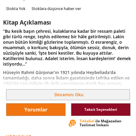
Stokta Yok
Stoklara düşünce haber ver
Kitap Açıklaması
“Bu kesik başın çehresi, kulaklarına kadar bir ressam paleti
gibi türlü renge, teşhis edilemez bir hâle getirilmişti. Lakin
onun bütün kimliği gözlerine toplanmıştı. O esrarengiz, o
muammalı, o korkunç bakışıyla, ölümün sessiz, donuk, derin
süzüşüyle sanki, ‘İşte beni kestiler. Bu kuyuya attılar.
Katillerimi bulunuz. Adalet isterim. İnsan kardeşlerim!’ demek
istiyordu…”
Hüseyin Rahmi Gürpınar’ın 1921 yılında Heybeliada’da
tamamladığı, daha sonra İkdam gazetesinde tefrika edilen ve
1942’de tam hâliyle ilk defa yayımlanan Kesik Baş romanı,
mizahtan, yaşadığı şehrin sokaklarında konuşulan dili
yansıtmaktan ve zevkli bir okuma tecrübesi yaşatmaktan asla
Devamını Oku
vazgeçmeyen yazardan gerilim dozu yüksek bir cinayet
hikâyesi.
Yorumlar
Taksit Seçenekleri
Bir kuyunun dibinde bezlere sarılmış vaziyette kesik bir baş
bulunur. Bu korkunç cinayetin üzerindeki sır perdesini
TıklaGel
ile Mağazadan
aralamak üzere açılan tahkikatla görevli zabıta Remzi ve
Teslimat İmkanı
yardımcısı Seyit maceralı mı maceralı, karışık mı karışık, bir
acayip gizemin tam göbeğine düşerler.