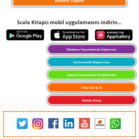
Scala Kitapcı mobil uygulamasını indirin…
Kitabımı Yayınlatmak İstiyorum
Çevirmenlik Başvurusu
Sosyal Sorumluluk Projelerimiz
Tıkla Gel & Al
Askıda Kitap