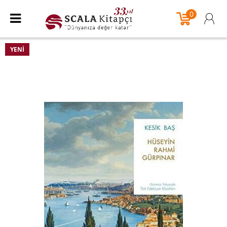
0
YENI