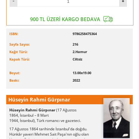
900 TL ÜZERİ KARGO BEDAVA
ISBN:
9786258475364
Sayfa Sayısı:
216
Kağıt Türü:
2.Hamur
Kapak Türü:
Ciltsiz
Boyut:
13.00x19.00
Baskı:
2022
Hüseyin Rahmi Gürpınar
Hüseyin Rahmi Gürpınar
(17 Ağustos
1864, İstanbul – 8 Mart
1944, İstanbul), Türk romancı ve gazeteci.
17 Ağustos 1864 tarihinde İstanbul'da doğdu.
Hünkâr yaveri Mehmet Sait Paşa'nın oğlu olan