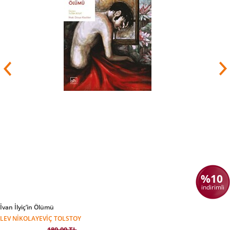
çalışmalarını İkdam, Söz, Zaman, Vakit, Son
Posta, Milliyet ve Cumhuriyet gazetelerine
neşretti. Türkiye Büyük Millet Meclisi'nde 5. ve 6.
dönemlerde Kütahya milletvekili olan Hüseyin
Rahmi, ömrünün son otuz bir yılını
geçirdiği Heybeliada'daki köşkünde 8 Mart 1944
tarihinde öldü ve oradaki Abbas Paşa
Mezarlığı'na defnedildi.
%10
indirimli
İvan İlyiç’in Ölümü
LEV NIKOLAYEVIÇ TOLSTOY
180,00 TL