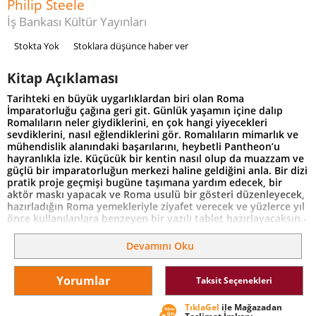
Philip Steele
İş Bankası Kültür Yayınları
Stokta Yok
Stoklara düşünce haber ver
Kitap Açıklaması
Tarihteki en büyük uygarlıklardan biri olan Roma
İmparatorluğu çağına geri git. Günlük yaşamın içine dalıp
Romalıların neler giydiklerini, en çok hangi yiyecekleri
sevdiklerini, nasıl eğlendiklerini gör. Romalıların mimarlık ve
mühendislik alanındaki başarılarını, heybetli Pantheon’u
hayranlıkla izle. Küçücük bir kentin nasıl olup da muazzam ve
güçlü bir imparatorluğun merkezi haline geldiğini anla. Bir dizi
pratik proje geçmişi bugüne taşımana yardım edecek, bir
aktör maskı yapacak ve Roma usulü bir gösteri düzenleyecek,
hazırladığın Roma yemekleriyle ziyafet verecek ve yüzlerce yıl
önce kullanılanlara benzeyen bir yazılı tablet hazırlayacaksın.-
Adım adım ilerleyen 15 proje ile geçmişi yeniden yaratma
olanağı bulacaksın-Gerçek olayların konu edildiği kutular,
Devamını Oku
geçmişin içyüzünü iyice kavramanı ve bugünle bağlar kurmanı
sağlayacak-300’den fazla renkli fotoğraf ve illüstrasyon, tarih
haritaları ve resimli bir zaman çizelgesi-8-14 yaş arası için
Yorumlar
Taksit Seçenekleri
evde veya okulda kullanılmak üzere ideal bir yardımcı kitap
TıklaGel
ile Mağazadan