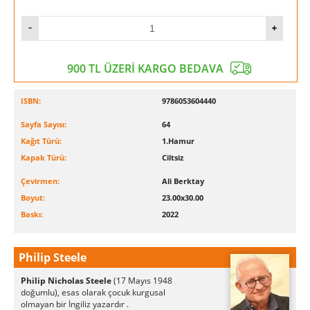
900 TL ÜZERİ KARGO BEDAVA
ISBN:
9786053604440
Sayfa Sayısı:
64
Kağıt Türü:
1.Hamur
Kapak Türü:
Ciltsiz
Çevirmen:
Ali Berktay
Boyut:
23.00x30.00
Baskı:
2022
Philip Steele
Philip Nicholas Steele
(17 Mayıs 1948
doğumlu), esas olarak
çocuk kurgusal
olmayan
bir İngiliz yazardır .