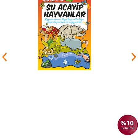
%10
indirimli