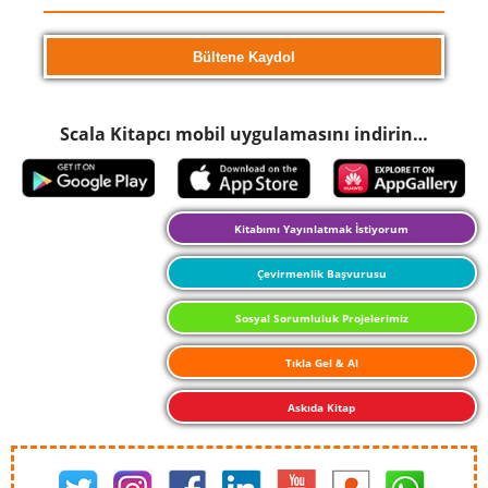
Scala Kitapcı mobil uygulamasını indirin…
Kitabımı Yayınlatmak İstiyorum
Çevirmenlik Başvurusu
Sosyal Sorumluluk Projelerimiz
Tıkla Gel & Al
Askıda Kitap