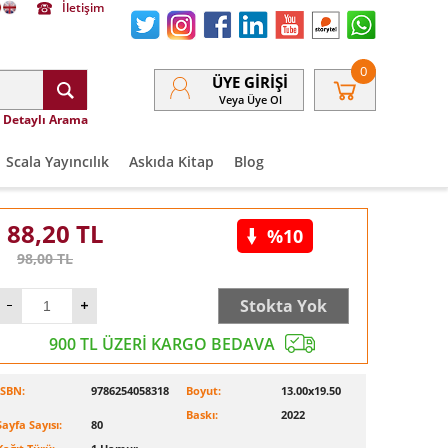
İletişim
0
ÜYE GIRIŞI
Veya Üye Ol
Detaylı Arama
Scala Yayıncılık
Askıda Kitap
Blog
88,20
TL
%10
98,00
TL
Stokta Yok
900 TL ÜZERİ KARGO BEDAVA
ISBN:
9786254058318
Boyut:
13.00x19.50
Baskı:
2022
Sayfa Sayısı:
80