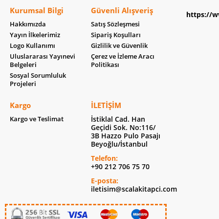
Kurumsal Bilgi
Güvenli Alışveriş
https://w
Hakkımızda
Satış Sözleşmesi
Yayın İlkelerimiz
Sipariş Koşulları
Logo Kullanımı
Gizlilik ve Güvenlik
Uluslararası Yayınevi
Çerez ve İzleme Aracı
Belgeleri
Politikası
Sosyal Sorumluluk
Projeleri
Kargo
İLETIŞIM
Kargo ve Teslimat
İstiklal Cad. Han
Geçidi Sok. No:116/
3B Hazzo Pulo Pasajı
Beyoğlu/İstanbul
Telefon:
+90 212 706 75 70
E-posta:
iletisim@scalakitapci.com