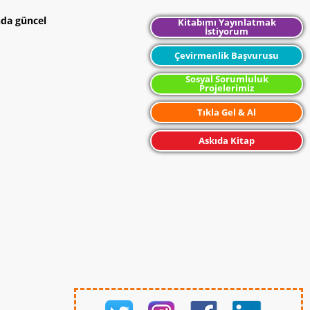
nda güncel
Kitabımı Yayınlatmak
İstiyorum
Çevirmenlik Başvurusu
Sosyal Sorumluluk
Projelerimiz
Tıkla Gel & Al
Askıda Kitap