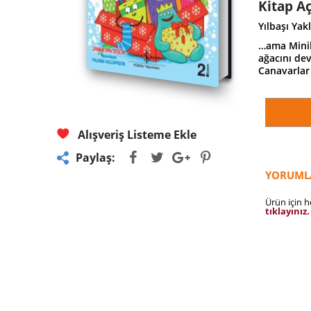
Kitap A
Yılbaşı Ya
…ama Minik 
ağacını de
Canavarlar 
Alışveriş Listeme Ekle
Paylaş:
YORUML
Ürün için 
tıklayınız.