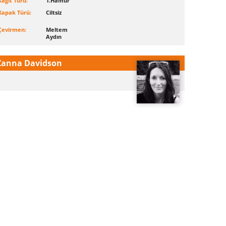
Kağıt Türü:
1.Hamur
Kapak Türü:
Ciltsiz
Çevirmen:
Meltem
Aydın
Zanna Davidson