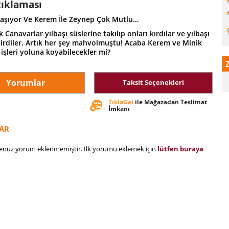
çıklaması
klaşıyor Ve Kerem İle Zeynep Çok Mutlu…
Canavarlar yılbaşı süslerine takılıp onları kırdılar ve yılbaşı
virdiler. Artık her şey mahvolmuştu! Acaba Kerem ve Minik
işleri yoluna koyabilecekler mi?
Yorumlar
Taksit Seçenekleri
TıklaGel
ile Mağazadan Teslimat
İmkanı
AR
henüz yorum eklenmemiştir. İlk yorumu eklemek için
lütfen buraya