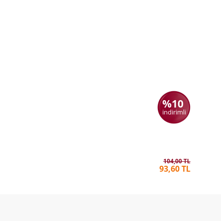
%10
indirimli
Dünya Se
MELANIE
104,00 TL
93,60 TL