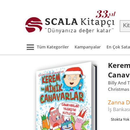
Tüm Kategoriler
Kampanyalar
En Çok Sata
Kerem 
Canava
Billy And 
Christmas
Zanna D
İş Bankası
Stokta Yok