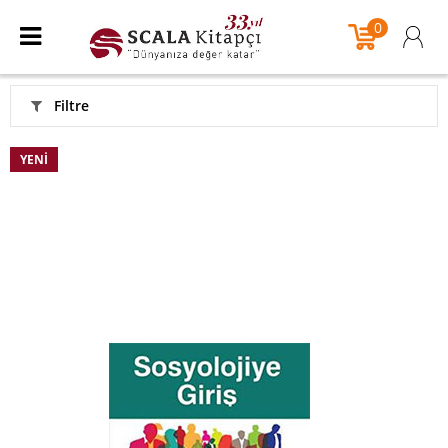
0
Filtre
YENI