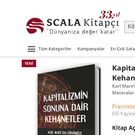
Tüm Kategoriler
Kampanyalar
En Çok Sata
YENI
Kapit
Kehan
Karl Marx
Maceralar
Francesc
Efil Yayın
Kitap A