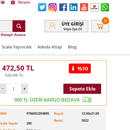
İletişim
0
ÜYE GIRIŞI
Veya Üye Ol
Detaylı Arama
Scala Yayıncılık
Askıda Kitap
Blog
472,50
TL
%10
525,00
TL
Sepete Ekle
900 TL ÜZERİ KARGO BEDAVA
ISBN:
9786052294895
Boyut:
13.50x21.00
Baskı:
2022
Sayfa Sayısı:
290