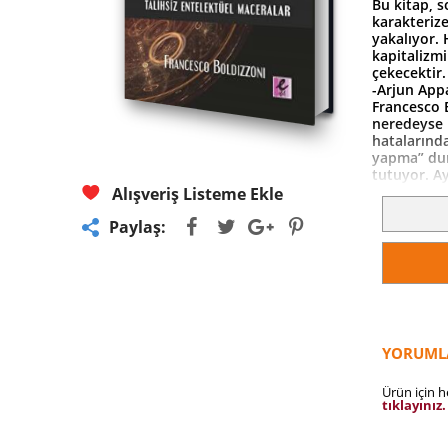
Bu kitap, s
karakterize
yakalıyor.
kapitalizmi
çekecektir
-Arjun App
Francesco 
neredeyse 
hatalarınd
yapma” dur
tutuyor. Ay
-Jeremy Ad
Alışveriş Listeme Ekle
Kapitalizmi
tarihe ilgi
Paylaş:
geleceğine 
tartışmalar
-Wolfgang 
Bu, kapital
düşünüyorsa
bekliyor ol
düşündüre
YORUML
-Alyssa Ba
Ürün için 
tıklayınız.