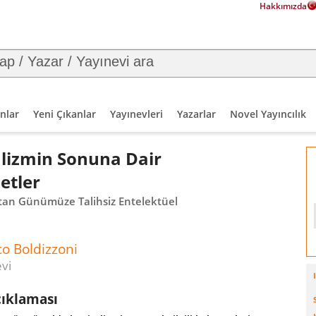
Hakkımızda
nlar
Yeni Çıkanlar
Yayınevleri
Yazarlar
Novel Yayıncılık
alizmin Sonuna Dair
etler
’tan Günümüze Talihsiz Entelektüel
o Boldizzoni
evi
çıklaması