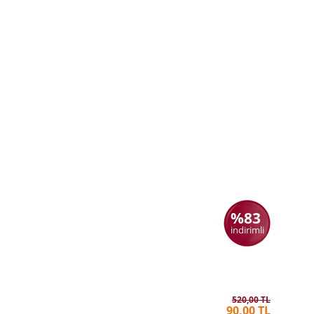
%83
indirimli
Medyayı 
NOAM C
520,00 TL
90,00 TL