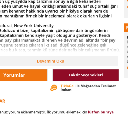
on üç yüzyılda kapitalizmin sonuyla ilgili kehanetleri
 eden umut ve hayal kırıklığı arasındaki tuhaf suç ortaklığını
 Hem kehanet hakkında uyarıcı bir hikâye olarak hem de
n mantığının örnek bir incelemesi olarak okurların ilgisini
.
adurai, New York University
Boldizzoni bize, kapitalizmin çöküşüne dair öngörülerin
kapitalizmin kendisiyle yaşıt olduğunu gösteriyor. Kendi
an pay çıkarmamakta direnen ve devrim adı altında “bir şey
uşunu temize çıkaran iktisadi düşünce geleneğine ışık
rıca bu kitap, tahmin kültüne dair nefis bir çalışmanın ürünü.
elman, Princeton University
n Sonuna Dair Kehanetler, politik iktisada ve entelektüel
Devamını Oku
 duyan herkes için özel bir kitap; ayrıca kapitalizm ve
dair güncel tartışmalarla birlikte, kriz ve kriz teorisi
ında da büyük bir rol üstlenecektir.
Yorumlar
Taksit Seçenekleri
Streeck, “How Will Capitalism End?” kitabının yazarı
izmin sonunun başlangıcı mı? Öyle olabileceğini
TıklaGel
ile Mağazadan Teslimat
nız -kapitalizmin çöküşünü ister sabırsızlıkla ister endişeyle
İmkanı
un- Francesco Boldizzoni’nin yeni kitabı sizi bir kez daha
cektir.
AR
ttistoni, Boston Review
henüz yorum eklenmemiştir. İlk yorumu eklemek için
lütfen buraya