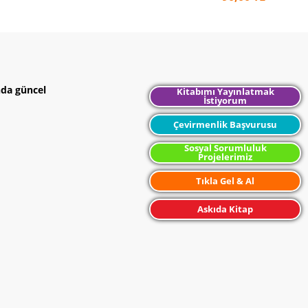
nda güncel
Kitabımı Yayınlatmak
İstiyorum
Çevirmenlik Başvurusu
Sosyal Sorumluluk
Projelerimiz
Tıkla Gel & Al
Askıda Kitap