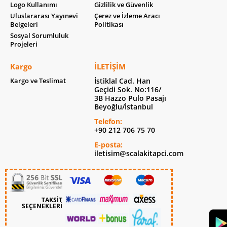
Logo Kullanımı
Gizlilik ve Güvenlik
Uluslararası Yayınevi
Çerez ve İzleme Aracı
Belgeleri
Politikası
Sosyal Sorumluluk
Projeleri
Kargo
İLETIŞIM
Kargo ve Teslimat
İstiklal Cad. Han
Geçidi Sok. No:116/
3B Hazzo Pulo Pasajı
Beyoğlu/İstanbul
Telefon:
+90 212 706 75 70
E-posta:
iletisim@scalakitapci.com
TAKSİT
SEÇENEKLERİ