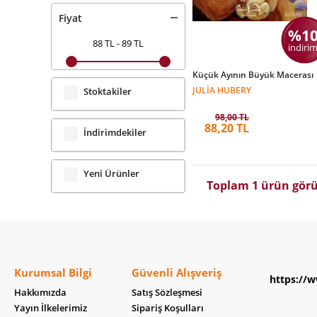
Fiyat
%1
88 TL
-
89 TL
indirim
Küçük Ayının Büyük Macerası
JULIA HUBERY
Stoktakiler
98,00 TL
88,20 TL
İndirimdekiler
Yeni Ürünler
Toplam 1 ürün görü
Kurumsal Bilgi
Güvenli Alışveriş
https://w
Hakkımızda
Satış Sözleşmesi
Yayın İlkelerimiz
Sipariş Koşulları