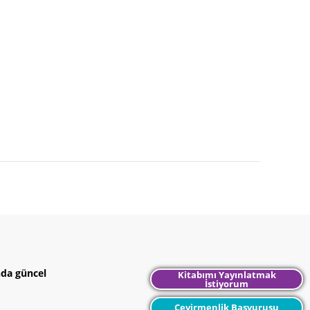
nda güncel
Kitabımı Yayınlatmak
İstiyorum
Çevirmenlik Başvurusu