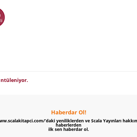
0
li
ntüleniyor.
Haberdar Ol!
ww.scalakitapci.com/’daki yeniliklerden ve Scala Yayınları hakkı
haberlerden
ilk sen haberdar ol.