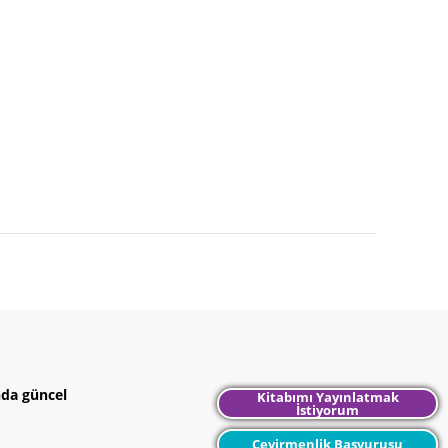
nda güncel
Kitabımı Yayınlatmak
İstiyorum
Çevirmenlik Başvurusu