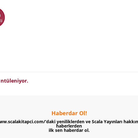
0
li
ntüleniyor.
Haberdar Ol!
ww.scalakitapci.com/’daki yeniliklerden ve Scala Yayınları hakkı
haberlerden
ilk sen haberdar ol.