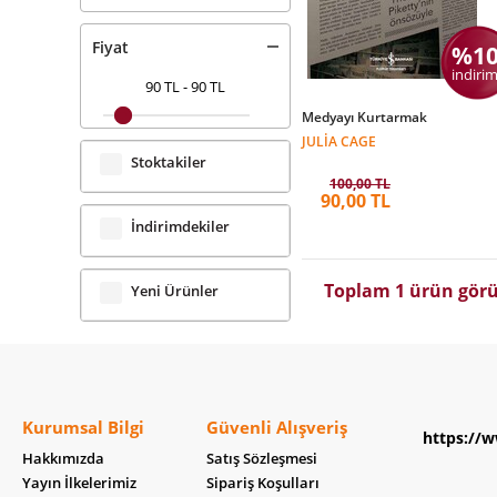
Fiyat
%1
indirim
90 TL
-
90 TL
Medyayı Kurtarmak
JULIA CAGE
Stoktakiler
100,00 TL
90,00 TL
İndirimdekiler
Toplam 1 ürün görü
Yeni Ürünler
Kurumsal Bilgi
Güvenli Alışveriş
https://w
Hakkımızda
Satış Sözleşmesi
Yayın İlkelerimiz
Sipariş Koşulları