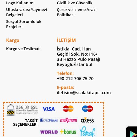
Logo Kullanımı
Gizlilik ve Güvenlik
Uluslararası Yayınevi
Çerez ve İzleme Aracı
Belgeleri
Politikası
Sosyal Sorumluluk
Projeleri
Kargo
İLETIŞIM
Kargo ve Teslimat
İstiklal Cad. Han
Geçidi Sok. No:116/
3B Hazzo Pulo Pasajı
Beyoğlu/İstanbul
Telefon:
+90 212 706 75 70
E-posta:
iletisim@scalakitapci.com
TAKSİT
SEÇENEKLERİ