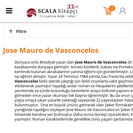
0
Filtre
Jose Mauro de Vasconcelos
Dünyaca ünlü Brezilyalı yazar olan
Jose Mauro de Vasconcelos
26 
kasabasında dünyaya gelmiştir. Annesi Kızılderili, babası ise Porteki
kentinde bulunan akrabalarının yanına eğitimi için gönderilmiştir. Li
tıp eğitimi almıştır. Yazar 24 Temmuz 1984 yılında Sau Paulo’da vefa
Vasconcelos
farklı işlerde çalıştığı için farklı insanlarla vakit geçi
etkilenerek yazmıştır.Yaşadığı anılar roman ve hikayelerini şekillendi
çevresinde ve içinde bulunduğu kesimlerin sosyo kültürel yapısını ese
gitmeden önce yazar okumayı tek başına öğrenmiştir. Bu da onun ç
yaşta ortaya çıkan yazarlık yeteneği sayesinde 22 yaşındayken Yaban 
bulunmuştur. Ona en büyük ününü getirecek olan Şeker Portakalını 
yüreğinde taşıdığını söyleyen Jose Mauro de Vasconcelos’un Şeker 
listesinde kendine yer bulmuştur.Daha sonra Güneşi Uyandıralım, Ka
yazmıştır. Roman karakterlerinde genellikle zorlu yaşam şartlarında 