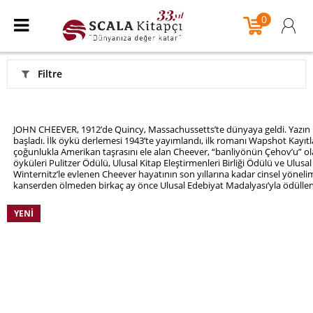
0
Filtre
JOHN CHEEVER, 1912’de Quincy, Massachussetts’te dünyaya geldi. Yazın h
başladı. İlk öykü derlemesi 1943’te yayımlandı, ilk romanı Wapshot Kayıtla
çoğunlukla Amerikan taşrasını ele alan Cheever, “banliyönün Çehov’u” o
öyküleri Pulitzer Ödülü, Ulusal Kitap Eleştirmenleri Birliği Ödülü ve Ulus
Winternitz’le evlenen Cheever hayatının son yıllarına kadar cinsel yönelimiy
kanserden ölmeden birkaç ay önce Ulusal Edebiyat Madalyası’yla ödüllend
YENI