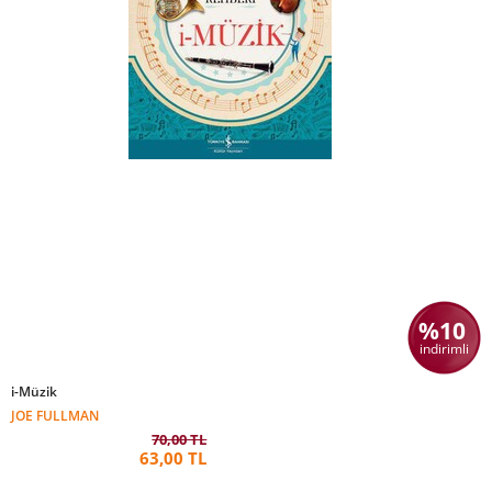
%10
indirimli
i-Müzik
JOE FULLMAN
70,00 TL
63,00 TL