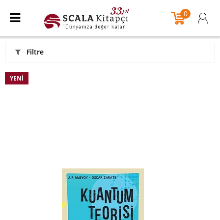
0
Filtre
YENI