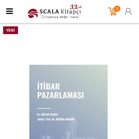
0
YENI