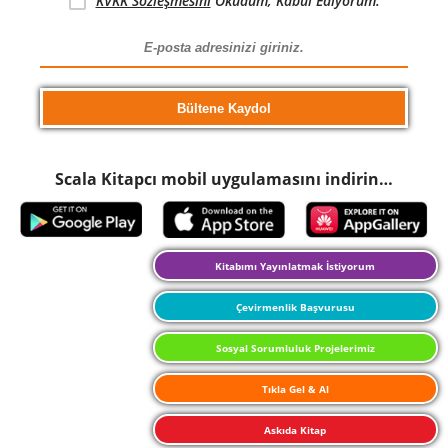
KVKK Sözleşmesini
Okudum, Kabul Ediyorum.
Scala Kitapcı mobil uygulamasını indirin…
Kitabımı Yayınlatmak İstiyorum
Çevirmenlik Başvurusu
Sosyal Sorumluluk Projelerimiz
Tıkla Gel & Al
Askıda Kitap