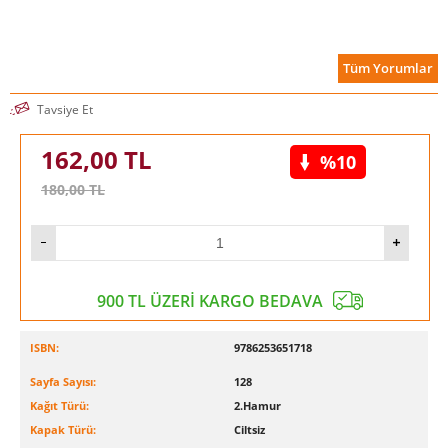
Tüm Yorumlar
Tavsiye Et
162,00
TL
%10
180,00
TL
900 TL ÜZERİ KARGO BEDAVA
ISBN:
9786253651718
Sayfa Sayısı:
128
Kağıt Türü:
2.Hamur
Kapak Türü:
Ciltsiz