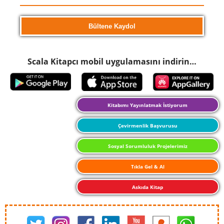
Scala Kitapcı mobil uygulamasını indirin…
Kitabımı Yayınlatmak İstiyorum
Çevirmenlik Başvurusu
Sosyal Sorumluluk Projelerimiz
Tıkla Gel & Al
Askıda Kitap