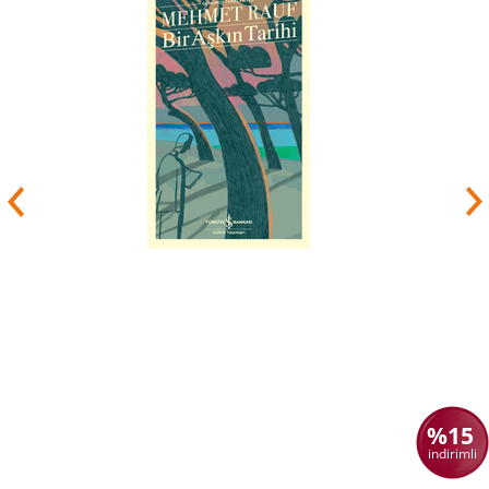
bir parçası olmuştur.
Sosyal ve eğitim konularında eleştiriler yazarak
gazetede yayınladı. Baskı yönetimi ile mücadele
etmek için Yeni Osmanlılar cemiyetine katıldı.
Yayınladığı yazılar ile hükümeti eleştirdi bu
tutumundan uzaklaşması için Erzurum Vali
yardımcısı görevine atandı bu görevi kabul
etmedi.
Paris ve Londra’ya giden Namık Kemal tekrar
İstanbul'a döndü. İbret gazetesinin
çıkarılmasında katkıda bulundu. Bu gazetede de
hükumeti zor durumda bırakacak yazılar
yayınladı.
Namık Kemal’in yazdığı Vatan Yahut Siliste
tiyatro oyunu sergilenirken oyunun etkisinde
kalanlar büyük olaylar çıkardı.
Olaylardan sonra Namık Kemal ve arkadaşları
tutuklanarak Kıbrıs Magosa Kalesi’ne
hapsedildiler. V. Murat tahta geçince İstanbul’a
dönen Namık Kemal Kanuni Esasi’yi hazırlayan
%15
kurulda görevlendirildi.
indirimli
II. Abdülhamit Rus Savaşı sırasından Namık
Kemal’i Midilli Adasına sürdü sonra buranın