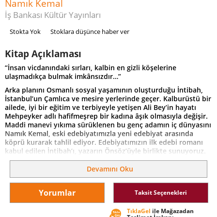
Namık Kemal
İş Bankası Kültür Yayınları
Stokta Yok
Stoklara düşünce haber ver
Kitap Açıklaması
“İnsan vicdanındaki sırları, kalbin en gizli köşelerine
ulaşmadıkça bulmak imkânsızdır…”
Arka planını Osmanlı sosyal yaşamının oluşturduğu İntibah,
İstanbul’un Çamlıca ve mesire yerlerinde geçer. Kalburüstü bir
ailede, iyi bir eğitim ve terbiyeyle yetişen Ali Bey’in hayatı
Mehpeyker adlı hafifmeşrep bir kadına âşık olmasıyla değişir.
Maddi manevi yıkıma sürüklenen bu genç adamın iç dünyasını
Namık Kemal, eski edebiyatımızla yeni edebiyat arasında
köprü kurarak tahlil ediyor. Edebiyatımızın ilk edebi romanı
kabul edilen İntibah’ı, yazarın Önsöz’üyle birlikte sunuyoruz.
Namık Kemal (1840-1888) Gazeteciliğiyle toplumun fikirlerine
Devamını Oku
yön veren, yazarlığıyla yeni edebiyatın kapılarını açan,
mücadelesiyle Meşrutiyet’e ivme kazandıran fikir adamı, yazar
ve en bilinen yönüyle vatan şairidir. Onda her şey hürriyet
Yorumlar
Taksit Seçenekleri
fikri ve vatan sevgisiyle başlar, neredeyse bütün uğraşları bu
ikisi üstüne kurulmuş ve gelişmiştir. Erken yaşta annesini
TıklaGel
ile Mağazadan
kaybedince çocukluk ve ilk gençliğini büyükbabasıyla ve onun