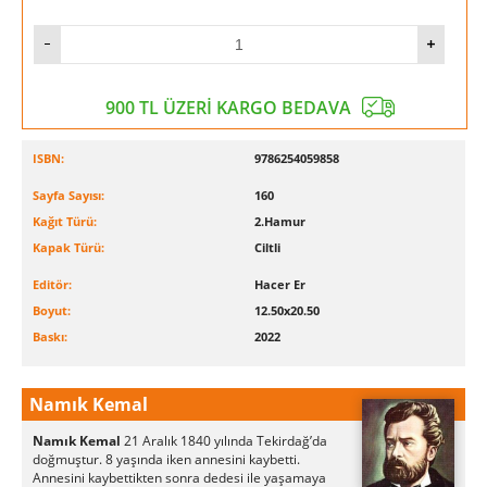
900 TL ÜZERİ KARGO BEDAVA
ISBN:
9786254059858
Sayfa Sayısı:
160
Kağıt Türü:
2.Hamur
Kapak Türü:
Ciltli
Editör:
Hacer Er
Boyut:
12.50x20.50
Baskı:
2022
Namık Kemal
Namık Kemal
21 Aralık 1840 yılında Tekirdağ’da
doğmuştur. 8 yaşında iken annesini kaybetti.
Annesini kaybettikten sonra dedesi ile yaşamaya