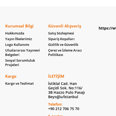
Kurumsal Bilgi
Güvenli Alışveriş
https://w
Hakkımızda
Satış Sözleşmesi
Yayın İlkelerimiz
Sipariş Koşulları
Logo Kullanımı
Gizlilik ve Güvenlik
Uluslararası Yayınevi
Çerez ve İzleme Aracı
Belgeleri
Politikası
Sosyal Sorumluluk
Projeleri
Kargo
İLETIŞIM
Kargo ve Teslimat
İstiklal Cad. Han
Geçidi Sok. No:116/
3B Hazzo Pulo Pasajı
Beyoğlu/İstanbul
Telefon:
+90 212 706 75 70