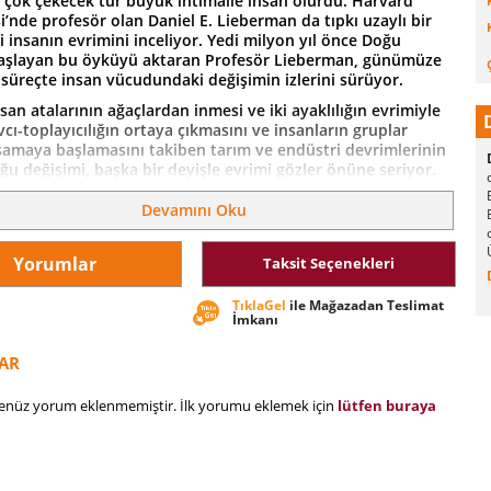
en çok çekecek tür büyük ihtimalle insan olurdu. Harvard
i’nde profesör olan Daniel E. Lieberman da tıpkı uzaylı bir
i insanın evrimini inceliyor. Yedi milyon yıl önce Doğu
başlayan bu öyküyü aktaran Profesör Lieberman, günümüze
 süreçte insan vücudundaki değişimin izlerini sürüyor.
san atalarının ağaçlardan inmesi ve iki ayaklılığın evrimiyle
vcı-toplayıcılığın ortaya çıkmasını ve insanların gruplar
şamaya başlamasını takiben tarım ve endüstri devrimlerinin
u değişimi, başka bir deyişle evrimi gözler önüne seriyor.
elindiğinde ise Doğu Afrika’da avcı-toplayıcı olmak üzere
 ve modern yaşam tarzlarına uyum sağlamakta zorlanan
Devamını Oku
zın maruz kaldığı kalp hastalığı, kanser ve diyabet gibi
stalıkları görüyoruz.
Yorumlar
Taksit Seçenekleri
ieberman, evrimsel bir bakış açısının bu hastalıkların niçin
tıklarını anlamamıza ve daha da önemlisi önlememize nasıl
TıklaGel
ile Mağazadan Teslimat
acağını, son derece açık ve kolay anlaşılır bir dille anlatıyor.
İmkanı
a bir yandan insan vücudunun geçmişten günümüze muhteşem
a tanık olurken, bir yandan da günümüzde sağlıklı bir yaşam
AR
 yönelik ipuçları bulacaksınız.
henüz yorum eklenmemiştir. İlk yorumu eklemek için
lütfen buraya