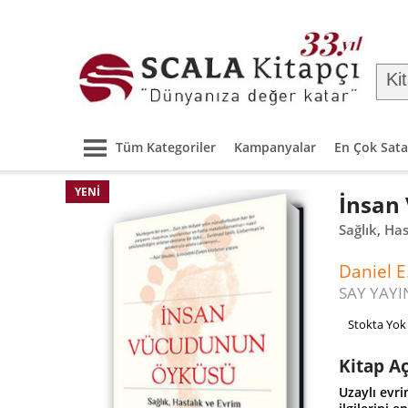
Tüm Kategoriler
Kampanyalar
En Çok Sata
YENI
İnsan 
Sağlık, Ha
Daniel 
SAY YAYI
Stokta Yok
Kitap A
Uzaylı evri