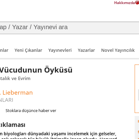
Hakkımızda
nlar
Yeni Çıkanlar
Yayınevleri
Yazarlar
Novel Yayıncılık
Vücudunun Öyküsü
stalık ve Evrim
E. Lieberman
NLARI
Stoklara düşünce haber ver
çıklaması
m biyologları dünyadaki yaşamı incelemek için gelseler,