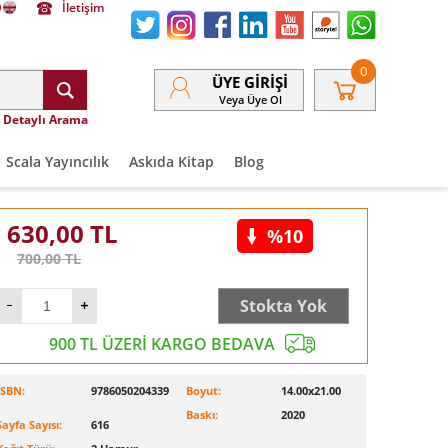
İletişim
0
ÜYE GIRIŞI
Veya Üye Ol
Detaylı Arama
Scala Yayıncılık
Askıda Kitap
Blog
630,00
TL
%10
700,00
TL
Stokta Yok
900 TL ÜZERİ KARGO BEDAVA
ISBN:
9786050204339
Boyut:
14.00x21.00
Baskı:
2020
Sayfa Sayısı:
616