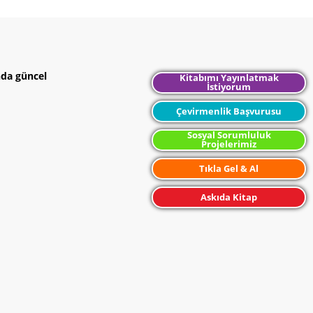
nda güncel
Kitabımı Yayınlatmak
İstiyorum
Çevirmenlik Başvurusu
Sosyal Sorumluluk
Projelerimiz
Tıkla Gel & Al
Askıda Kitap