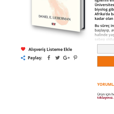
ilgilerini 
Üniversites
biyolog gib
Afrika’da 
kadar olan
Bu süreç in
başlayıp, a
halinde ya
sebep olduğ
Günümüze g
uyarlanmış
Alışveriş Listeme Ekle
vücutlarımı
Paylaş:
uyumsuz ha
Daniel E. L
ortaya çık
yardımcı ol
Bu kitapt
yolculuğun
YORUML
sürebilmeye
Ürün için 
tıklayınız.