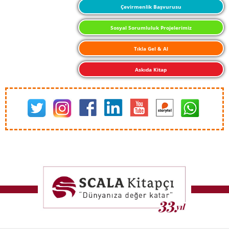
Çevirmenlik Başvurusu
Sosyal Sorumluluk Projelerimiz
Tıkla Gel & Al
Askıda Kitap