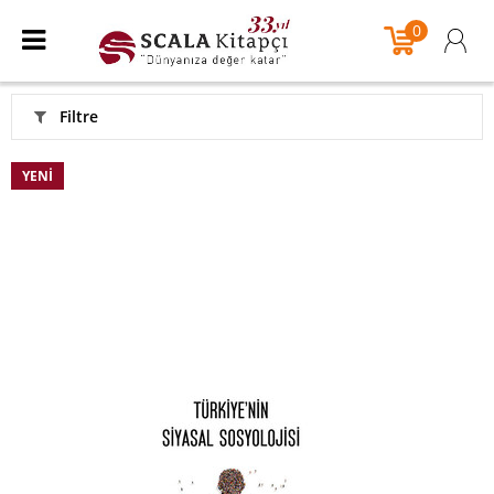
0
Filtre
YENI