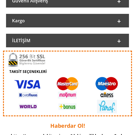
Güvenli Alışveriş
Kargo
İLETIŞIM
TAKSİT SEÇENEKLERİ
Haberdar Ol!