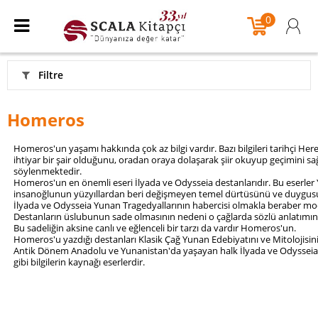
0
Filtre
Homeros
Homeros'un yaşamı hakkında çok az bilgi vardır. Bazı bilgileri tarihçi He
ihtiyar bir şair olduğunu, oradan oraya dolaşarak şiir okuyup geçimini sağ
söylenmektedir.
Homeros'un en önemli eseri İlyada ve Odysseia destanlarıdır. Bu eserler
insanoğlunun yüzyıllardan beri değişmeyen temel dürtüsünü ve duygusu
İlyada ve Odysseia Yunan Tragedyallarının habercisi olmakla beraber mode
Destanların üslubunun sade olmasının nedeni o çağlarda sözlü anlatımı
Bu sadeliğin aksine canlı ve eğlenceli bir tarzı da vardır Homeros'un.
Homeros'u yazdığı destanları Klasik Çağ Yunan Edebiyatını ve Mitolojisini
Antik Dönem Anadolu ve Yunanistan'da yaşayan halk İlyada ve Odysseia'yı
gibi bilgilerin kaynağı eserlerdir.