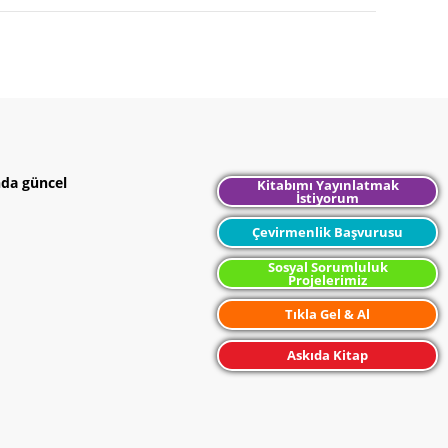
nda güncel
Kitabımı Yayınlatmak
İstiyorum
Çevirmenlik Başvurusu
Sosyal Sorumluluk
Projelerimiz
Tıkla Gel & Al
Askıda Kitap