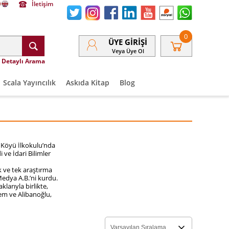
İletişim
0
ÜYE GIRIŞI
Veya Üye Ol
Detaylı Arama
Scala Yayıncılık
Askıda Kitap
Blog
a Köyü İlkokulu’nda
ve İdari Bilimler
k ve tek araştırma
Medya A.B.’ni kurdu.
klarıyla birlikte,
em ve Alibanoğlu,