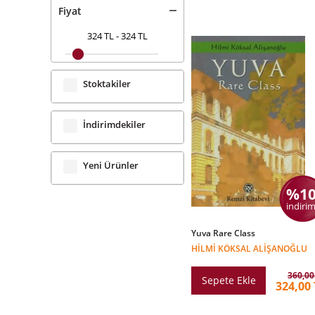
Fiyat
324 TL
-
324 TL
Stoktakiler
İndirimdekiler
Yeni Ürünler
%1
indirim
Yuva Rare Class
HILMI KÖKSAL ALIŞANOĞLU
360,00
Sepete Ekle
324,00 