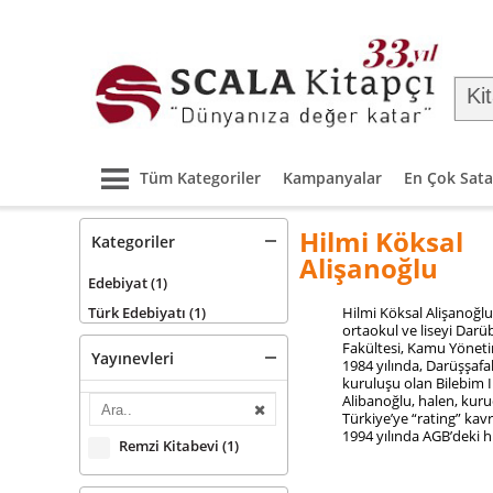
Tüm Kategoriler
Kampanyalar
En Çok Sata
Hilmi Köksal
Kategoriler
Alişanoğlu
Edebiyat
(1)
Türk Edebiyatı
(1)
Hilmi Köksal Alişanoğl
ortaokul ve liseyi Darü
Fakültesi, Kamu Yönet
Yayınevleri
1984 yılında, Darüşşafak
kuruluşu olan Bilebim I
Alibanoğlu, halen, kuruc
Türkiye’ye “rating” ka
1994 yılında AGB’deki hi
Remzi Kitabevi
(1)