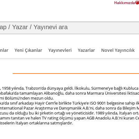
Hakkımızda
nlar
Yeni Çıkanlar
Yayınevleri
Yazarlar
Novel Yayıncılık
u,
1958 yılında, Trabzon’da dünyaya geldi. İlkokulu, Sürmene’ye bağlı Kubluc
bbafaka’da tamamlayan Alibanoğlu, daha sonra Marmara Üniversitesi İktisadi 
imi Bölümü’nden mezun oldu.
a’da sınıf arkadaşı Hayir Cem’le birlikte Türkiye’e ISO 9001 belgesine sahip il
nternational Pazar Araştırma ve Danışmanlık A.B.’ni, daha sonra da Bileşim 
usu da olduğu bu iki şirketin ortağı ve yöneticisidir. 1989 yılında, İtalyan orta
vramını tanıtan ve halen TV rating ölçümü yapan AGB Anadolu A.B.’ni kuran C
sselerin İtalyan ortaklarına satmışlardır.