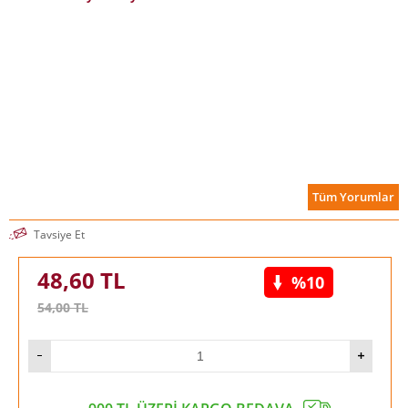
Tüm Yorumlar
Tavsiye Et
48,60
TL
%10
54,00
TL