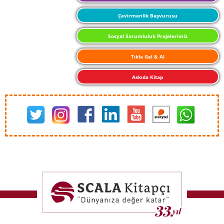
Çevirmenlik Başvurusu
Sosyal Sorumluluk Projelerimiz
Tıkla Gel & Al
Askıda Kitap