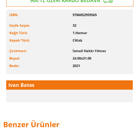
900 TL ÜZERİ KARGO BEDAVA
ISBN:
9786052959565
Sayfa Sayısı:
32
Kağıt Türü:
1.Hamur
Kapak Türü:
Ciltsiz
Çevirmen:
İsmail Hakkı Yılmaz
Boyut:
24.00x31.00
Baskı:
2021
Ivan Bates
Benzer Ürünler