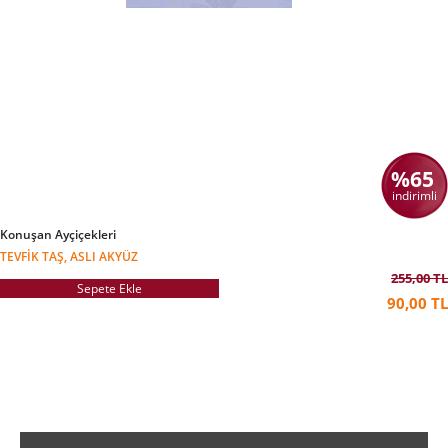
%65
indirimli
Konuşan Ayçiçekleri
TEVFIK TAŞ, ASLI AKYÜZ
255,00 TL
Sepete Ekle
90,00 TL