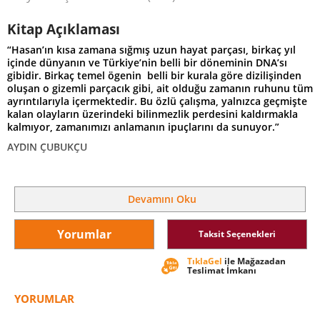
Kitap Açıklaması
“Hasan’ın kısa zamana sığmış uzun hayat parçası, birkaç yıl
içinde dünyanın ve Türkiye’nin belli bir döneminin DNA’sı
gibidir. Birkaç temel ögenin belli bir kurala göre dizilişinden
oluşan o gizemli parçacık gibi, ait olduğu zamanın ruhunu tüm
ayrıntılarıyla içermektedir. Bu özlü çalışma, yalnızca geçmişte
kalan olayların üzerindeki bilinmezlik perdesini kaldırmakla
kalmıyor, zamanımızı anlamanın ipuçlarını da sunuyor.”
AYDIN ÇUBUKÇU
“
Hasan
’ı okumak, arkadaşları Deniz, Hüseyin ve Yusuf’u
Devamını Oku
idamdan kurtarmak için son anda cesurca ama başarı şansı
çok düşük bir eyleme girişen genç bir adamın büyük bir
bölümü cezaevlerinde geçen on beş yıllık serüvenini
Yorumlar
Taksit Seçenekleri
öğrenmekten öte bir deneyim... Kitap, bu yaşam öyküsünün
hemen her bölümünde son derece sade ve akıcı bir anlatımla
TıklaGel
ile Mağazadan
gerçek ‘68 ruhunu’ ve bu ruhun ‘71 Hareketi’ne katılan
Teslimat İmkanı
devrimcilerin yaşamlarında nasıl kristalize olduğunu
anlatabilmeyi başarmış...”
YORUMLAR
ERTAN GÜNÇİNER