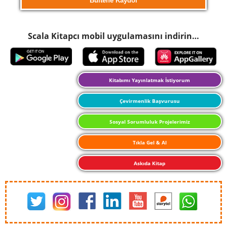
Scala Kitapcı mobil uygulamasını indirin…
Kitabımı Yayınlatmak İstiyorum
Çevirmenlik Başvurusu
Sosyal Sorumluluk Projelerimiz
Tıkla Gel & Al
Askıda Kitap