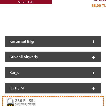
Sepete Ekle
sektöründe; sanat yönetmenliği, genel müdürlük, yayın
68,00 TL
koordinatörlüğü, reklam ve halkla ilişkiler müdürlüğünün
ardından Londra’da MBA yaptı. Londra Saatchi&Saatchi
Advertising’de Uluslararası Stratejik Planlama Direktörü
yardımcılığından sonra Türkiye’de stratejik planlama, yeni
işler ve marketing servis direktörlükleri yaptı. Pedagojik
formasyonunu tamamladıktan sonra Üsküdar Amerikan
Lisesi’nde başladığı görsel sanatlar öğretmenliğine Özel İELEV
Lisesi’nde devam etmektedir. Daha önce de Nail V. Çakırhan’ın
“Su Değirmeni”
Kurumsal Bilgi
isimli kitabını resimlemiştir.
Güvenli Alışveriş
Kargo
İLETIŞIM