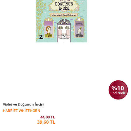
%10
indirimli
Violet ve Doğunun İncisi
HARRIET WHITEHORN
44,00 TL
39,60 TL