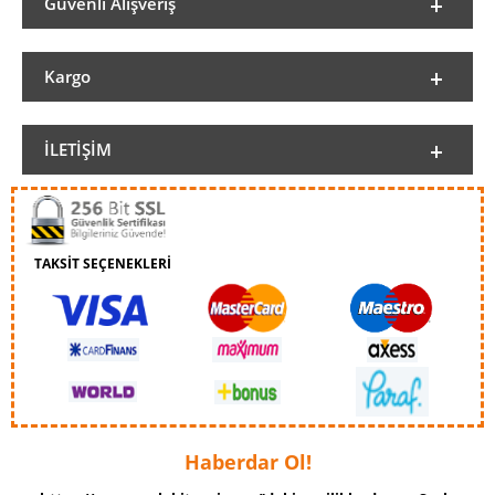
Güvenli Alışveriş
Kargo
İLETIŞIM
TAKSİT SEÇENEKLERİ
Haberdar Ol!