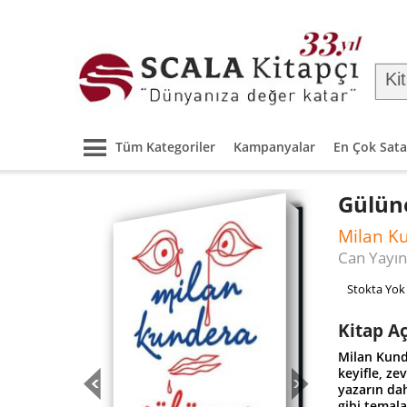
Tüm Kategoriler
Kampanyalar
En Çok Sata
Gülüne
Milan K
Can Yayın
Stokta Yok
Kitap A
Milan Kund
keyifle, z
yazarın dah
gibi temala