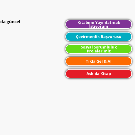
nda güncel
Kitabımı Yayınlatmak
İstiyorum
Çevirmenlik Başvurusu
Sosyal Sorumluluk
Projelerimiz
Tıkla Gel & Al
Askıda Kitap