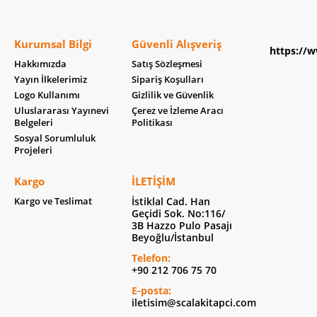
Kurumsal Bilgi
Güvenli Alışveriş
https://w
Hakkımızda
Satış Sözleşmesi
Yayın İlkelerimiz
Sipariş Koşulları
Logo Kullanımı
Gizlilik ve Güvenlik
Uluslararası Yayınevi
Çerez ve İzleme Aracı
Belgeleri
Politikası
Sosyal Sorumluluk
Projeleri
Kargo
İLETIŞIM
Kargo ve Teslimat
İstiklal Cad. Han
Geçidi Sok. No:116/
3B Hazzo Pulo Pasajı
Beyoğlu/İstanbul
Telefon:
+90 212 706 75 70
E-posta:
iletisim@scalakitapci.com