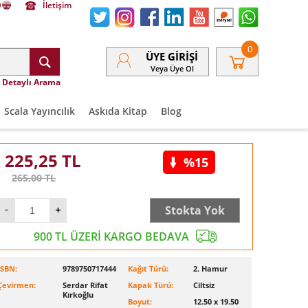
İletişim
0
ÜYE GIRIŞI
Veya Üye Ol
Detaylı Arama
Scala Yayıncılık
Askıda Kitap
Blog
225,25
TL
%15
265,00
TL
Stokta Yok
900 TL ÜZERİ KARGO BEDAVA
ISBN:
9789750717444
Kağıt Türü:
2. Hamur
Çevirmen:
Serdar Rifat
Kapak Türü:
Ciltsiz
Kırkoğlu
Boyut:
12.50 x 19.50