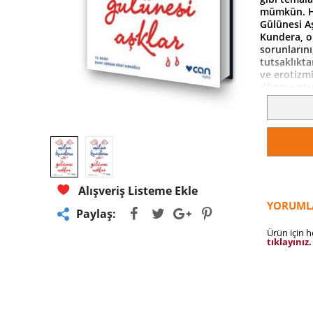
mümkün. Ha
Gülünesi Aş
Kundera, o 
sorunlarını
tutsaklıkta
ve erotizmi
düzeye otur
alıyor, ya 
vuranlarda
karşı durab
Alışveriş Listeme Ekle
YORUML
Paylaş:
Ürün için 
tıklayınız.