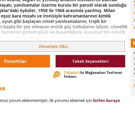
yatı, yanılsamalar üzerine kurulu bir parodi olarak sunduğu
klar’daki öyküler, 1958 ile 1968 arasında yazılmış. Milan
eşsiz kara mizahı ve ironisiyle kahramanlarının kimlik
, oyun gibi başlayan cinsel yanılsamalarını, trajik bir
n başka bir şey olmayan erotik güç tutkularını işliyor, cinsellik
 benzersiz gözlem gücü ve duyarlılığıyla, kusursuz bir estetik
tarak işliyor. Bu öykülerin her birinde ‘gülünesi aşklar’ yer
da gerçek aşk oyunları. Yirminci yüzyıl edebiyatına damgasını
Devamını Oku
n olan Çek yazar Milan Kundera’nın Gülünesi Aşklar’ı, zamana
ilen bir başyapıt.
Yorumlar
Taksit Seçenekleri
TıklaGel
ile Mağazadan Teslimat
İmkanı
AR
henüz yorum eklenmemiştir. İlk yorumu eklemek için
lütfen buraya