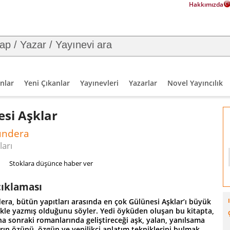
Hakkımızda
nlar
Yeni Çıkanlar
Yayınevleri
Yazarlar
Novel Yayıncılık
si Aşklar
undera
ları
Stoklara düşünce haber ver
çıklaması
era, bütün yapıtları arasında en çok Gülünesi Aşklar’ı büyük
evkle yazmış olduğunu söyler. Yedi öyküden oluşan bu kitapta,
a sonraki romanlarında geliştireceği aşk, yalan, yanılsama
rın özünü, özgün ve yenilikçi anlatım tekniklerini bulmak