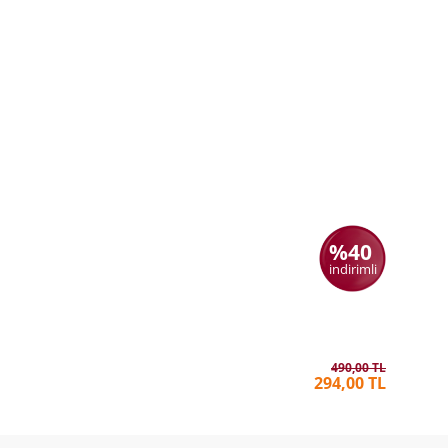
%40
indirimli
Mezun Ci
TUNA KI
490,00 TL
294,00 TL