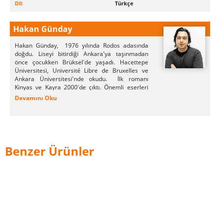
Dil:
Türkçe
Hakan Günday
Hakan Günday, 1976 yılında Rodos adasında
doğdu. Liseyi bitirdiği Ankara'ya taşınmadan
önce çocukken Brüksel'de yaşadı. Hacettepe
Üniversitesi, Université Libre de Bruxelles ve
Ankara Üniversitesi'nde okudu. İlk romanı
Kinyas ve Kayra 2000'de çıktı. Önemli eserleri
arasında Prix France-Turquie'yi kazanan Loss
Devamını Oku
(Ziyan) ve Prix Médicis étranger'ı kazanan More
(Daha) sayılabilir. Günday İstanbul'da yaşıyor ve
çalışıyor.
Benzer Ürünler