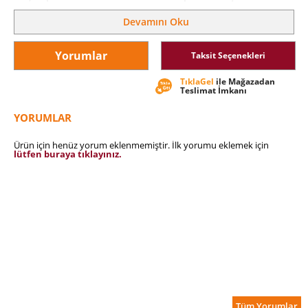
öyle olmasaydı bu kitap olmazdı.”
Devamını Oku
Yorumlar
Taksit Seçenekleri
TıklaGel
ile Mağazadan
Teslimat İmkanı
YORUMLAR
Ürün için henüz yorum eklenmemiştir. İlk yorumu eklemek için
lütfen buraya tıklayınız.
Tüm Yorumlar