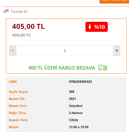
Tavsiye Et
405,00
TL
%10
450,00
TL
900 TL ÜZERİ KARGO BEDAVA
ISBN:
9786258495423
Sayfa Sayısı:
368
Basım Yılı:
2021
Basım Yeri:
İstanbul
Kağıt Türü:
2.Hamur
Kapak Türü:
Ciltsiz
Boyut:
13.50 x 19.50