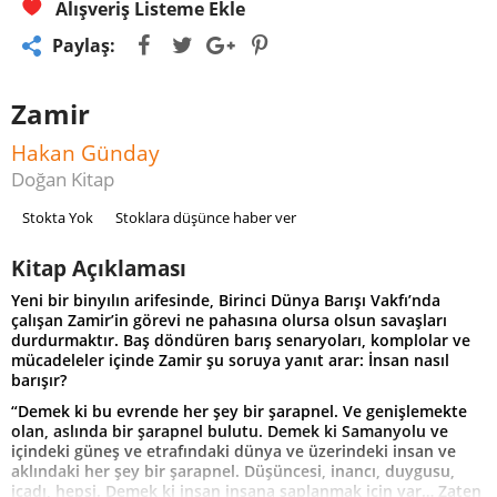
Alışveriş Listeme Ekle
Paylaş:
Zamir
Hakan Günday
Doğan Kitap
Stokta Yok
Stoklara düşünce haber ver
Kitap Açıklaması
Yeni bir binyılın arifesinde, Birinci Dünya Barışı Vakfı’nda
çalışan Zamir’in görevi ne pahasına olursa olsun savaşları
durdurmaktır. Baş döndüren barış senaryoları, komplolar ve
mücadeleler içinde Zamir şu soruya yanıt arar: İnsan nasıl
barışır?
“Demek ki bu evrende her şey bir şarapnel. Ve genişlemekte
olan, aslında bir şarapnel bulutu. Demek ki Samanyolu ve
içindeki güneş ve etrafındaki dünya ve üzerindeki insan ve
aklındaki her şey bir şarapnel. Düşüncesi, inancı, duygusu,
icadı, hepsi. Demek ki insan insana saplanmak için var… Zaten