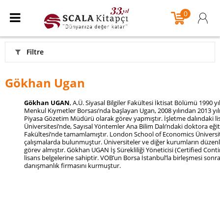
0
Filtre
Gökhan Ugan
Gökhan UGAN
, A.Ü. Siyasal Bilgiler Fakültesi İktisat Bölümü 1990 
Menkul Kıymetler Borsası’nda başlayan Ugan, 2008 yılından 2013 yıl
Piyasa Gözetim Müdürü olarak görev yapmıştır. İşletme dalındaki li
Üniversitesi’nde, Sayısal Yöntemler Ana Bilim Dalı’ndaki doktora eğit
Fakültesi’nde tamamlamıştır. London School of Economics Üniversit
çalışmalarda bulunmuştur. Üniversiteler ve diğer kurumların düzen
görev almıştır. Gökhan UGAN İş Sürekliliği Yöneticisi (Certified Con
lisans belgelerine sahiptir. VOB’un Borsa İstanbul’la birleşmesi so
danışmanlık firmasını kurmuştur.