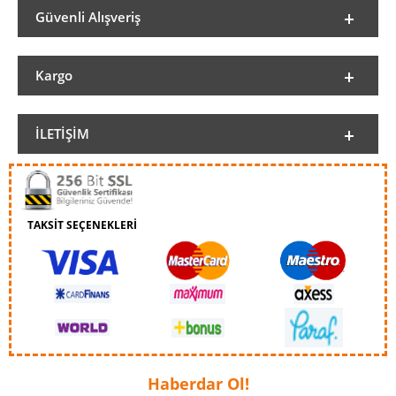
Güvenli Alışveriş
Kargo
İLETIŞIM
TAKSİT SEÇENEKLERİ
Haberdar Ol!