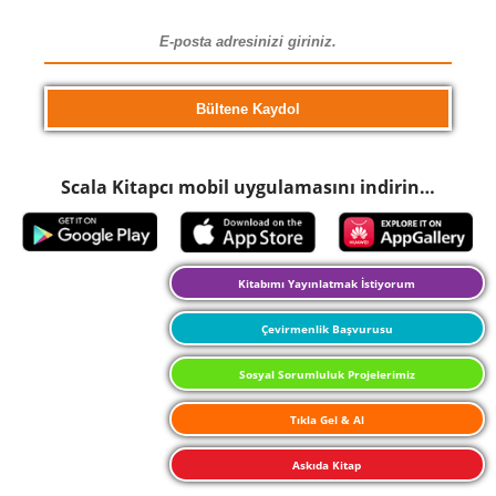
Scala Kitapcı mobil uygulamasını indirin…
Kitabımı Yayınlatmak İstiyorum
Çevirmenlik Başvurusu
Sosyal Sorumluluk Projelerimiz
Tıkla Gel & Al
Askıda Kitap