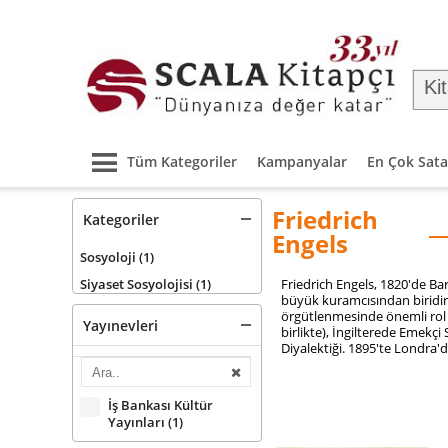
Tüm Kategoriler
Kampanyalar
En Çok Sata
Friedrich
Kategoriler
Engels
Sosyoloji
(1)
Siyaset Sosyolojisi
(1)
Friedrich Engels, 1820'de Bar
büyük kuramcısından biridir.
örgütlenmesinde önemli rol oy
Yayınevleri
birlikte), İngilterede Emekç
Diyalektiği. 1895'te Londra'd
İş Bankası Kültür
Yayınları
(1)