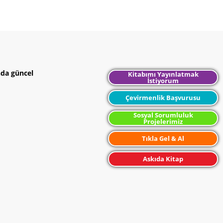
nda güncel
Kitabımı Yayınlatmak
İstiyorum
Çevirmenlik Başvurusu
Sosyal Sorumluluk
Projelerimiz
Tıkla Gel & Al
Askıda Kitap