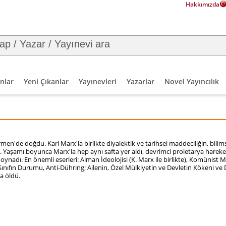
Hakkımızda
nlar
Yeni Çıkanlar
Yayınevleri
Yazarlar
Novel Yayıncılık
men'de doğdu. Karl Marx'la birlikte diyalektik ve tarihsel maddeciliğin, bilims
 Yaşamı boyunca Marx'la hep aynı safta yer aldı, devrimci proletarya hareke
nadı. En önemli eserleri: Alman İdeolojisi (K. Marx ile birlikte), Komünist M
i Sınıfın Durumu, Anti-Dühring; Ailenin, Özel Mülkiyetin ve Devletin Kökeni ve
a öldü.