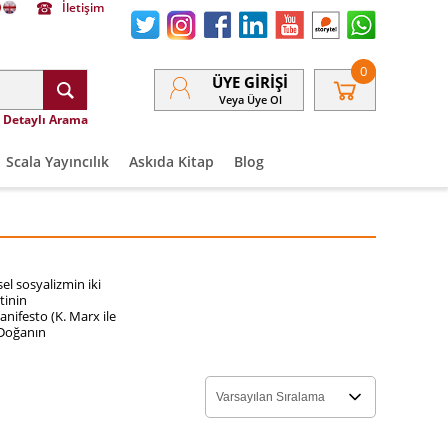
İletişim
0
ÜYE GIRIŞI
Veya Üye Ol
Detaylı Arama
Scala Yayıncılık
Askıda Kitap
Blog
el sosyalizmin iki
tinin
anifesto (K. Marx ile
 Doğanın