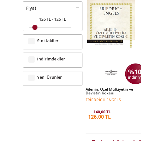
Fiyat
126 TL
-
126 TL
Stoktakiler
İndirimdekiler
%1
indirim
Yeni Ürünler
Ailenin, Özel Mülkiyetin ve
Devletin Kökeni
FRIEDRICH ENGELS
140,00 TL
126,00 TL