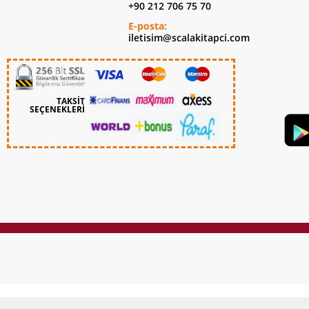
+90 212 706 75 70
E-posta:
iletisim@scalakitapci.com
TAKSİT
SEÇENEKLERİ