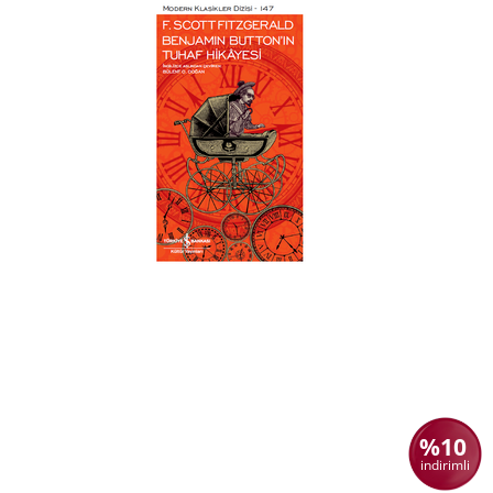
%10
indirimli