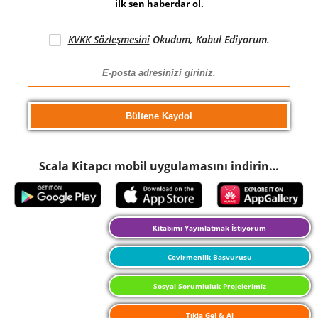
ilk sen haberdar ol.
KVKK Sözleşmesini
Okudum, Kabul Ediyorum.
Scala Kitapcı mobil uygulamasını indirin…
Kitabımı Yayınlatmak İstiyorum
Çevirmenlik Başvurusu
Sosyal Sorumluluk Projelerimiz
Tıkla Gel & Al