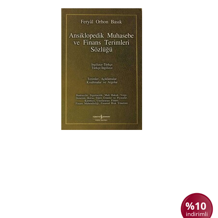
%10
indirimli