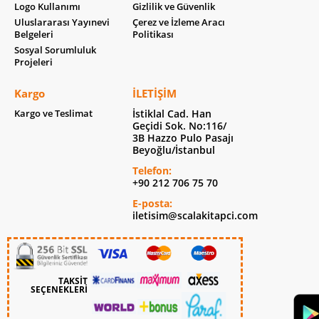
Logo Kullanımı
Gizlilik ve Güvenlik
Uluslararası Yayınevi
Çerez ve İzleme Aracı
Belgeleri
Politikası
Sosyal Sorumluluk
Projeleri
Kargo
İLETIŞIM
Kargo ve Teslimat
İstiklal Cad. Han
Geçidi Sok. No:116/
3B Hazzo Pulo Pasajı
Beyoğlu/İstanbul
Telefon:
+90 212 706 75 70
E-posta:
iletisim@scalakitapci.com
TAKSİT
SEÇENEKLERİ