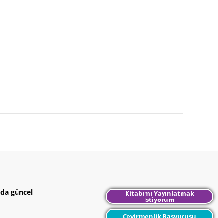
nda güncel
Kitabımı Yayınlatmak
İstiyorum
Çevirmenlik Başvurusu