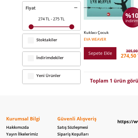
Fiyat
%1
274 TL
-
275 TL
indirim
Kuklacı Çocuk
EVA WEAVER
Stoktakiler
305,00
Sepete Ekle
274,50 
İndirimdekiler
Yeni Ürünler
Toplam 1 ürün görü
Kurumsal Bilgi
Güvenli Alışveriş
https://w
Hakkımızda
Satış Sözleşmesi
Yayın İlkelerimiz
Sipariş Koşulları