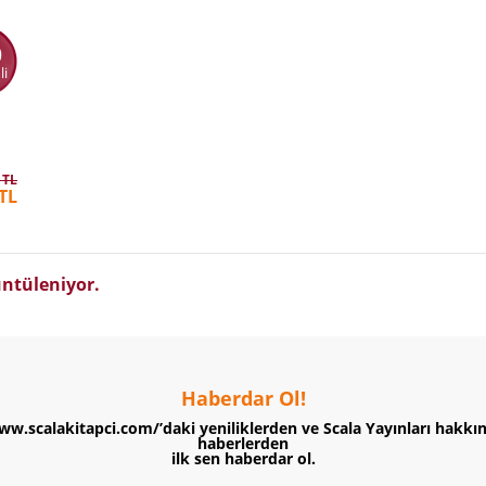
0
li
 TL
TL
ntüleniyor.
Haberdar Ol!
ww.scalakitapci.com/’daki yeniliklerden ve Scala Yayınları hakkı
haberlerden
ilk sen haberdar ol.