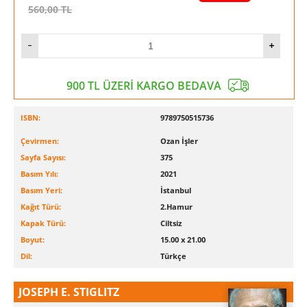
560,00
TL
900 TL ÜZERİ KARGO BEDAVA
ISBN:
9789750515736
Çevirmen:
Ozan İşler
Sayfa Sayısı:
375
Basım Yılı:
2021
Basım Yeri:
İstanbul
Kağıt Türü:
2.Hamur
Kapak Türü:
Ciltsiz
Boyut:
15.00 x 21.00
Dil:
Türkçe
JOSEPH E. STIGLITZ