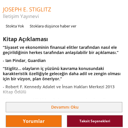
JOSEPH E. STIGLITZ
İletişim Yayınevi
Stokta Yok
Stoklara düşünce haber ver
Kitap Açıklaması
“Siyaset ve ekonominin finansal elitler tarafından nasıl ele
geçirildiğinin herkes tarafından anlaşılabilir bir açıklaması.”
- Ian Pindar, Guardian
“Stiglitz… olayların iç yüzünü kavrama konusundaki
karakteristik özelliğiyle geleceğin daha adil ve zengin olması
için bir vizyon, plan öneriyor.”
- Robert F. Kennedy Adalet ve İnsan Hakları Merkezi 2013
Kitap Ödülü
Dünyanın en etkili birkaç iktisatçısı arasında gösterilen ve
2001’de Nobel İktisat Ödülü’nü kazanan Joseph Stiglitz,
Devamını Oku
Eşitsizliğin Bedeli’nde gelir eşitsizliği konusuna önemli bir
katkı yapıyor. ABD’de ortaya çıkan 2008 Krizi’ni ve dünya
geneline hâkim olan Büyük Durgunluk’u sade bir
Yorumlar
Taksit Seçenekleri
dille ve derinlemesine açıklayan Stiglitz, kendi deyimiyle,