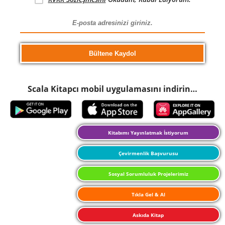
Scala Kitapcı mobil uygulamasını indirin…
Kitabımı Yayınlatmak İstiyorum
Çevirmenlik Başvurusu
Sosyal Sorumluluk Projelerimiz
Tıkla Gel & Al
Askıda Kitap