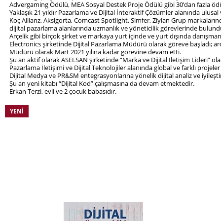
Advergaming Ödülü, MEA Sosyal Destek Proje Ödülü gibi 30’dan fazla ödu
Yaklaşık 21 yıldır Pazarlama ve Dijital İnteraktif Çözümler alanında ulusal
Koç Allianz, Aksigorta, Comcast Spotlight, Simfer, Ziylan Grup markalar
dijital pazarlama alanlarında uzmanlık ve yöneticilik görevlerinde bulun
Arçelik gibi birçok şirket ve markaya yurt içinde ve yurt dışında danışmanlı
Electronics şirketinde Dijital Pazarlama Müdürü olarak göreve başladı; 
Müdürü olarak Mart 2021 yılına kadar görevine devam etti.
Şu an aktif olarak ASELSAN şirketinde “Marka ve Dijital İletişim Lideri” 
Pazarlama İletişimi ve Dijital Teknolojiler alanında global ve farklı proje
Dijital Medya ve PR&SM entegrasyonlarına yönelik dijital analiz ve iyile
Şu an yeni kitabı “Dijital Kod” çalışmasına da devam etmektedir.
Erkan Terzi, evli ve 2 çocuk babasıdır.
YENI