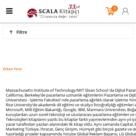
0
Filtre
Erkan Terzi
Massachusetts Institute of Technology/MIT Sloan School ’da Dijital Pazarla
California, Berkeley’de pazarlama uzmanlık eğitimlerini Pazarlama ve Dijit
Üniversitesi - İşletme Fakültesi’ nde pazarlama ağırlıklı olarak İşletme Yö
Rice University’de akademik dil eğitimi ve stüdyo fotoğrafçılığı eğitimleri a
Microsoft, Milli Eğitim Bakanlığı, Google, IBM, Marmara Üniversitesi, Boğaz
kuruşlardan uzun süreli teknoloji ve uluslararası pazarlama eğitimleri ve sert
Teknolojileri kitaplarını yazdı; bu kitaplar farklı yayınevlerinden aynı yıl içi
yazar tarafından yazılan alanındaki ilk kitap oldu. Aynı zamanda Capital
Marketing Türkiye, İhracat, Genç Girişim, Hürriyet gibi birçok gazete ve 
hazırladığı projeler kapsamında Yotube Global Reklam Başarısı, LG Global 