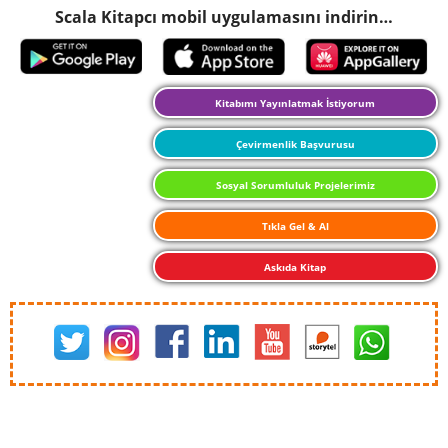
Scala Kitapcı mobil uygulamasını indirin…
Kitabımı Yayınlatmak İstiyorum
Çevirmenlik Başvurusu
Sosyal Sorumluluk Projelerimiz
Tıkla Gel & Al
Askıda Kitap