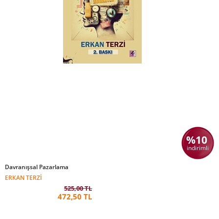
%10
indirimli
Davranışsal Pazarlama
ERKAN TERZI
525,00 TL
472,50 TL