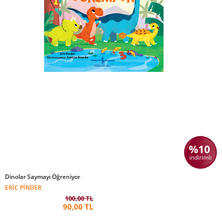
%10
indirimli
Dinolar Saymayı Öğreniyor
ERIC PINDER
100,00 TL
90,00 TL