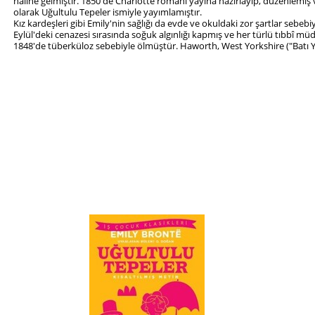
haline gelmiştir. 1850'de Charlotte romanı yayına hazırlayıp, düzenlemiş v
olarak Uğultulu Tepeler ismiyle yayımlamıştır.
Kız kardeşleri gibi Emily'nin sağlığı da evde ve okuldaki zor şartlar sebebi
Eylül'deki cenazesi sırasında soğuk algınlığı kapmış ve her türlü tıbbî mü
1848'de tüberküloz sebebiyle ölmüştür. Haworth, West Yorkshire ("Batı Yor