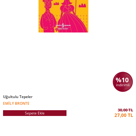
%10
indirimli
Uğultulu Tepeler
EMILY BRONTE
30,00 TL
Sepete Ekle
27,00 TL