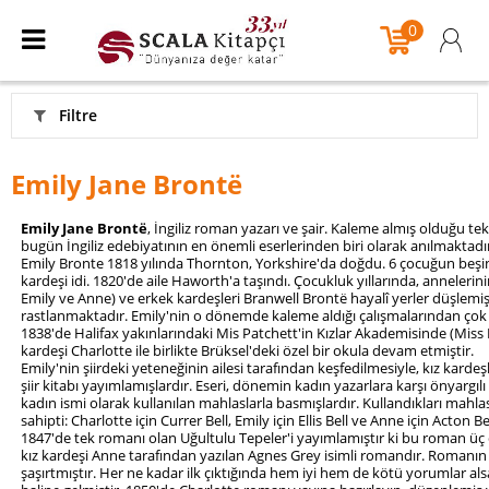
0
Filtre
Emily Jane Brontë
Emily Jane Brontë
, İngiliz roman yazarı ve şair. Kaleme almış olduğu t
bugün İngiliz edebiyatının en önemli eserlerinden biri olarak anılmaktadı
Emily Bronte 1818 yılında Thornton, Yorkshire'da doğdu. 6 çocuğun beşinc
kardeşi idi. 1820'de aile Haworth'a taşındı. Çocukluk yıllarında, anneleri
Emily ve Anne) ve erkek kardeşleri Branwell Brontë hayalî yerler düşlemişl
rastlanmaktadır. Emily'nin o dönemde kaleme aldığı çalışmalarından çok 
1838'de Halifax yakınlarındaki Mis Patchett'in Kızlar Akademisinde (Miss
kardeşi Charlotte ile birlikte Brüksel'deki özel bir okula devam etmiştir.
Emily'nin şiirdeki yeteneğinin ailesi tarafından keşfedilmesiyle, kız kardeşl
şiir kitabı yayımlamışlardır. Eseri, dönemin kadın yazarlara karşı önyargı
kadın ismi olarak kullanılan mahlaslarla basmışlardır. Kullandıkları mahlas
sahipti: Charlotte için Currer Bell, Emily için Ellis Bell ve Anne için Acton Bel
1847'de tek romanı olan Uğultulu Tepeler'i yayımlamıştır ki bu roman üç ciltl
kız kardeşi Anne tarafından yazılan Agnes Grey isimli romandır. Romanın y
şaşırtmıştır. Her ne kadar ilk çıktığında hem iyi hem de kötü yorumlar als