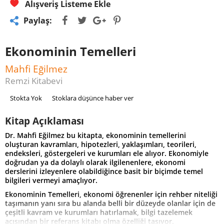
Alışveriş Listeme Ekle
Paylaş:
Ekonominin Temelleri
Mahfi Eğilmez
Remzi Kitabevi
Stokta Yok
Stoklara düşünce haber ver
Kitap Açıklaması
Dr. Mahfi Eğilmez bu kitapta, ekonominin temellerini
oluşturan kavramları, hipotezleri, yaklaşımları, teorileri,
endeksleri, göstergeleri ve kurumları ele alıyor. Ekonomiyle
doğrudan ya da dolaylı olarak ilgilenenlere, ekonomi
derslerini izleyenlere olabildiğince basit bir biçimde temel
bilgileri vermeyi amaçlıyor.
Ekonominin Temelleri, ekonomi öğrenenler için rehber niteliği
taşımanın yanı sıra bu alanda belli bir düzeyde olanlar için de
çeşitli kavram ve kurumları hatırlamak, bilgi tazelemek
açısından bir referans kitabı olma özelliği taşıyor.