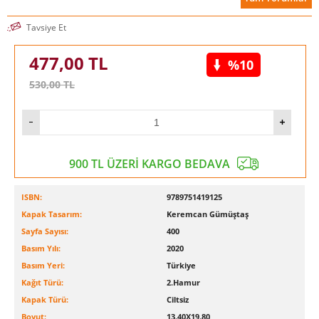
Tavsiye Et
477,00
TL
%10
530,00
TL
900 TL ÜZERİ KARGO BEDAVA
ISBN:
9789751419125
Kapak Tasarım:
Keremcan Gümüştaş
Sayfa Sayısı:
400
Basım Yılı:
2020
Basım Yeri:
Türkiye
Kağıt Türü:
2.Hamur
Kapak Türü:
Ciltsiz
Boyut:
13.40X19.80