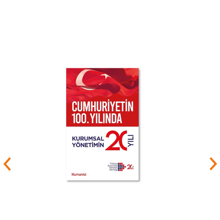
de istifa etti.
1998 yılında özel kesime geçmiş ve çeşitli finans
kurumlarında yönetim kurulu üyelik ve
başkanlıklarında bulunmuş, 2006 yılı itibarıyla
tam zamanlı bütün görevlerinden ayrılmıştır.
Uzun süre köşe yazısı
yazdığı
Radikal
gazetesinden 2011 yılı sonunda
ayrıldı. Yaklaşık 10 yıl yorumculuk
yaptığı
NTV
televizyon kanalından 2018 yılında
ayrıldı. 2000 ile 2010 yılları arasında
İstanbul
Bilgi Üniversitesi'nde, 2011 ile 2017 yılları
arasında da
Kadir Has Üniversitesi'nde ekonomi,
iktisat ve maliye dersleri verdi.
Mahfi Eğilmez, hâlen
Altınbaş Üniversitesi'nde
ders veriyor. Kendi internet sitesinde düzenli
olarak ekonomi hakkında görüşlerini yazıyor.
[2]
Yayımlanmış 22 kitabı ve çok sayıda makalesi
vardır.