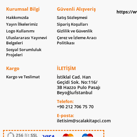
Kurumsal Bilgi
Güvenli Alışveriş
https://w
Hakkımızda
Satış Sözleşmesi
Yayın İlkelerimiz
Sipariş Koşulları
Logo Kullanımı
Gizlilik ve Güvenlik
Uluslararası Yayınevi
Çerez ve İzleme Aracı
Belgeleri
Politikası
Sosyal Sorumluluk
Projeleri
Kargo
İLETIŞIM
Kargo ve Teslimat
İstiklal Cad. Han
Geçidi Sok. No:116/
3B Hazzo Pulo Pasajı
Beyoğlu/İstanbul
Telefon:
+90 212 706 75 70
E-posta:
iletisim@scalakitapci.com