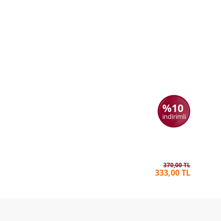
%10
indirimli
Halklara
SEMIH H
370,00 TL
333,00 TL