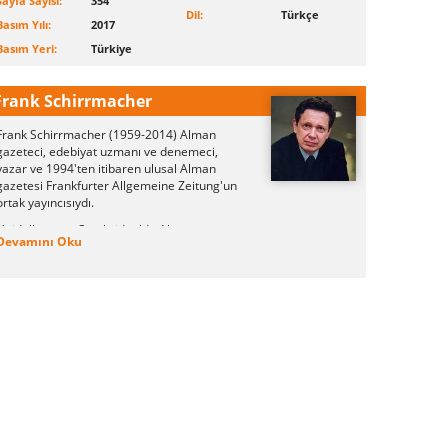
Sayfa Sayısı:
354
Dil:
Türkçe
Basım Yılı:
2017
Basım Yeri:
Türkiye
Frank Schirrmacher
Frank Schirrmacher (1959-2014) Alman
gazeteci, edebiyat uzmanı ve denemeci,
yazar ve 1994'ten itibaren ulusal Alman
gazetesi Frankfurter Allgemeine Zeitung'un
ortak yayıncısıydı.
Heidelberg ve Cambridge'de Almanca ,
Devamını Oku
İngilizce ve felsefe okuduktan sonra
Schirrmacher, 1985'te feuilleton'un (edebiyat
ve sanat bölümü) editörü olarak FAZ'a katıldı.
1988'de University of Siegen'den Franz Kafka
hakkında bir çalışmayla doktorasını aldı.