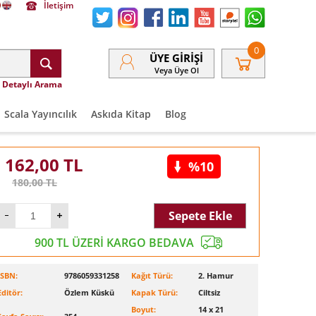
İletişim
0
ÜYE GIRIŞI
Veya Üye Ol
Detaylı Arama
Scala Yayıncılık
Askıda Kitap
Blog
162,00
TL
%10
180,00
TL
Sepete Ekle
900 TL ÜZERİ KARGO BEDAVA
ISBN:
9786059331258
Kağıt Türü:
2. Hamur
Editör:
Özlem Küskü
Kapak Türü:
Ciltsiz
Boyut:
14 x 21