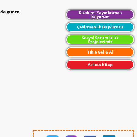
nda güncel
Kitabımı Yayınlatmak
İstiyorum
Çevirmenlik Başvurusu
Sosyal Sorumluluk
Projelerimiz
Tıkla Gel & Al
Askıda Kitap