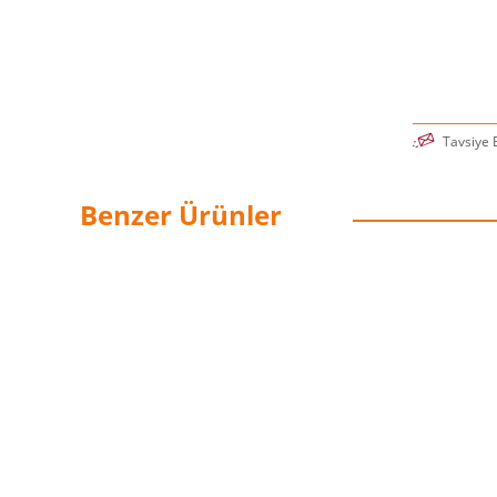
nüfuz eden
kişilerin o
tehlikesi 
niteliği taşı
Tavsiye 
Benzer Ürünler