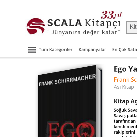
Tüm Kategoriler
Kampanyalar
En Çok Sata
Ego Y
Frank S
Asi Kitap
Kitap A
Soğuk Sava
Savaş patl
tarafından 
kendi menfa
rakiplerini