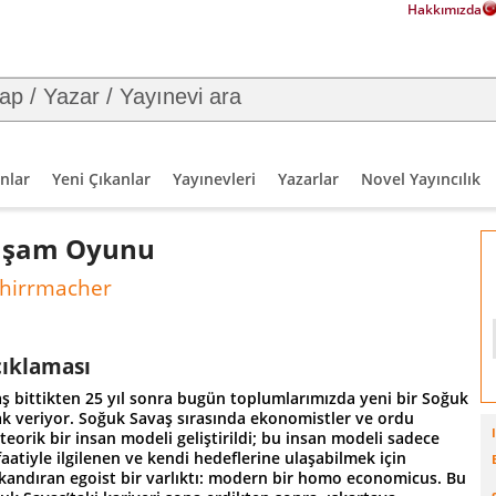
Hakkımızda
nlar
Yeni Çıkanlar
Yayınevleri
Yazarlar
Novel Yayıncılık
aşam Oyunu
chirrmacher
çıklaması
ş bittikten 25 yıl sonra bugün toplumlarımızda yeni bir Soğuk
ak veriyor. Soğuk Savaş sırasında ekonomistler ve ordu
teorik bir insan modeli geliştirildi; bu insan modeli sadece
atiyle ilgilenen ve kendi hedeflerine ulaşabilmek için
 kandıran egoist bir varlıktı: modern bir homo economicus. Bu