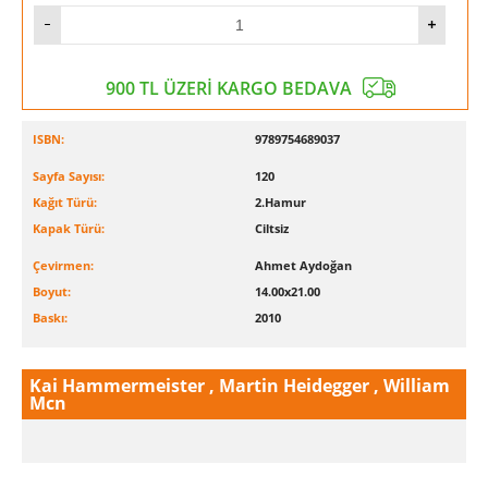
900 TL ÜZERİ KARGO BEDAVA
ISBN:
9789754689037
Sayfa Sayısı:
120
Kağıt Türü:
2.Hamur
Kapak Türü:
Ciltsiz
Çevirmen:
Ahmet Aydoğan
Boyut:
14.00x21.00
Baskı:
2010
Kai Hammermeister , Martin Heidegger , William
Mcn