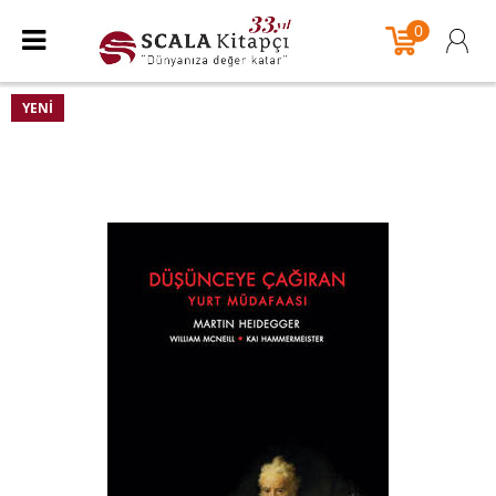
0
YENI