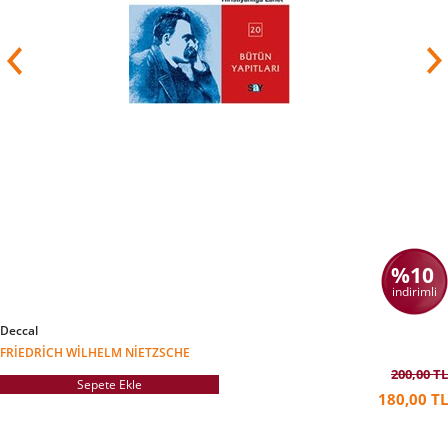
%10
indirimli
Deccal
FRIEDRICH WILHELM NIETZSCHE
200,00 TL
Sepete Ekle
180,00 TL