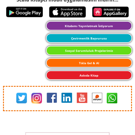
Kitabımı Yayınlatmak İstiyorum
Çevirmenlik Başvurusu
Sosyal Sorumluluk Projelerimiz
Tıkla Gel & Al
Askıda Kitap