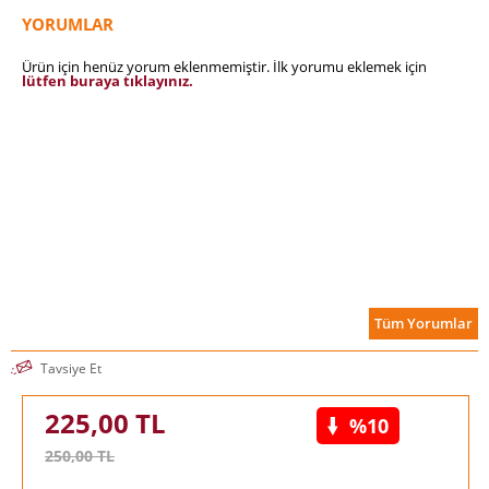
bir müdafaanın yolu bu müdafaanın erlerini yetiştirmekten,
YORUMLAR
bu da böyle bir müdafaanın çetinliğine direnebilecek yurt
yeteneklerinin ziyan olmamasına azami derecede duyarlık
Ürün için henüz yorum eklenmemiştir. İlk yorumu eklemek için
göstermekten geçer.
lütfen buraya tıklayınız.
Tüm Yorumlar
Tavsiye Et
225,00
TL
%10
250,00
TL