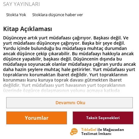
SAY YAYINLARI
Stokta Yok
Stoklara düşünce haber ver
Kitap Açıklaması
Düşünceye artık yurt müdafaası çağırıyor. Başkası değil. Ve
yurt müdafaası düşünceye çağırıyor. Başka bir şeye değil.
Yurdu içinde bulunduğu bu müdafaaya muhtaç durumdan
ancak düşünce çekip çıkarabilir. Bu müdafaayı hakkıyla ancak
düşünce yapabilir, başkası değil. Düşüncenin dışında bu
müdafaaya soyunacak olanlar müdafaaya çağıran yurdu ancak
daha hazin şeylere muhtaç hale getirirler. Yurt müdafaası yurt
topraklarını korumaktan ibaret değildir. Yurt topraklarının
korunması kuru kuruya toprak davası gütmekten ibaret
değildir. Yurt müdafaası yurt havasının yurt topraklarının
üzerinde özgürce dolaşmasının yolunu açmaya katkıda
bulunmaktır. Yurt havası yurt topraklarının üzerinde özgürce
dolaştığı vakit yurt sakinlerinin üzerine kol kanat gerer. Ve
Devamını Oku
böyle bir kol kanat germenin altında onların her biri kendince
yurt havasını teneffüs ve terennüm eder. Onun içindir ki
"Hattı müdafaa yoktur sathı müdafaa vardır, o satıh bütün
Yorumlar
Taksit Seçenekleri
vatandır" şiarı gerektiği gibi anlaşılabilmiş olsaydı kendi
dışındaki hatlara sağır her türlü hat müdafaasının nihayetinde
TıklaGel
ile Mağazadan
satıha kast edeceği anlaşılmış ve her türlü eksik noksan
Teslimat İmkanı
müdafaanın daha başlatılmadan önüne geçilmiş olurdu. Böyle