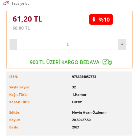
Tavsiye Et
61,20
TL
%10
68,00
TL
900 TL ÜZERİ KARGO BEDAVA
ISBN:
9786254057373
Sayfa Sayısı:
32
Kağıt Türü:
1.Hamur
Kapak Türü:
Ciltsiz
Editör:
Nevin Avan Özdemir
Boyut:
20.50x27.50
Baskı:
2021