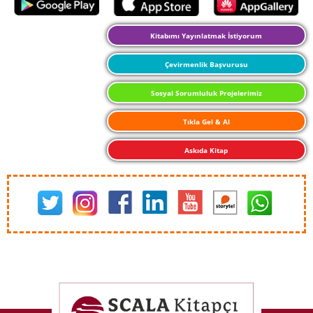
Kitabımı Yayınlatmak İstiyorum
Çevirmenlik Başvurusu
Sosyal Sorumluluk Projelerimiz
Tıkla Gel & Al
Askıda Kitap