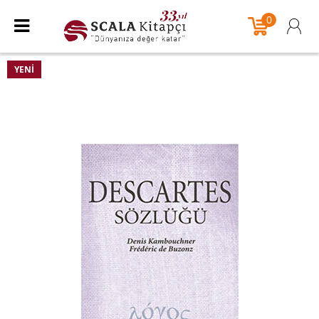
0
YENI