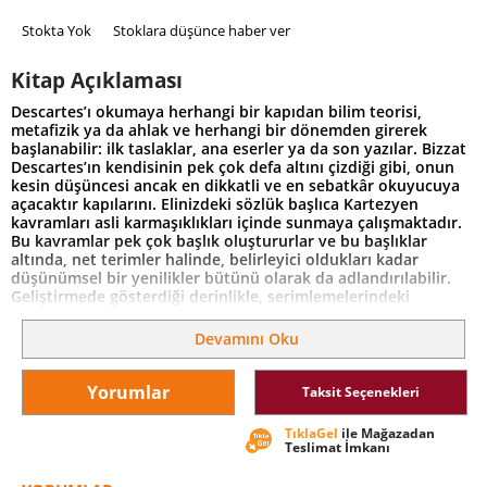
Stokta Yok
Stoklara düşünce haber ver
Kitap Açıklaması
Descartes’ı okumaya herhangi bir kapıdan bilim teorisi,
metafizik ya da ahlak ve herhangi bir dönemden girerek
başlanabilir: ilk taslaklar, ana eserler ya da son yazılar. Bizzat
Descartes’ın kendisinin pek çok defa altını çizdiği gibi, onun
kesin düşüncesi ancak en dikkatli ve en sebatkâr okuyucuya
açacaktır kapılarını. Elinizdeki sözlük başlıca Kartezyen
kavramları asli karmaşıklıkları içinde sunmaya çalışmaktadır.
Bu kavramlar pek çok başlık oluştururlar ve bu başlıklar
altında, net terimler halinde, belirleyici oldukları kadar
düşünümsel bir yenilikler bütünü olarak da adlandırılabilir.
Geliştirmede gösterdiği derinlikle, serimlemelerindeki
özlülükle, en özet/kestirme felsefi seçenekler arasındaki
dorukta durma tarzıyla, Descartes’ın düşüncesi, özetin lafını
Devamını Oku
bile etmeden söylersek, yoruma da meydan okur. Bu yüzden
tüm soruları ele aldığımızı iddia etmekten uzak, ama en
gizemli ufuklarını göstermeyi es geçmeden, burada bu
Yorumlar
Taksit Seçenekleri
düşünce tarafından ortaya serilen güce ve sanata dair bir fikir
vermiş olmakla yetineceğiz.
TıklaGel
ile Mağazadan
Teslimat İmkanı