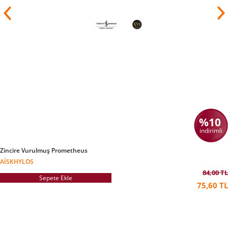
%10
indirimli
Zincire Vurulmuş Prometheus
AISKHYLOS
84,00 TL
Sepete Ekle
75,60 TL