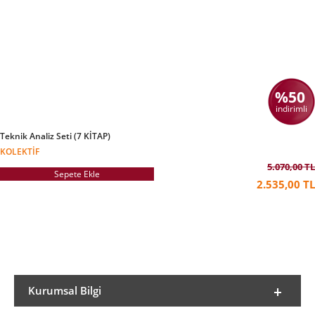
öncüsü olan Ali Perşembe, CNBC-e ve Ekotürk
TV’de yayınlanan “Perşembe’nin Gelişi”nin (tüm
bölümleri kendi youtube kanalından erişilebilir)
yapımcılığını ve sunuculuğunu yapmıştır. Dünya
ve Milliyet gibi günlük ve finans gazetelerinde
makaleleri yayınlanmış olan Ali Perşembe,
ayrıca İstanbul Bilgi Üniversitesinde finansal
ekonomi yüksek lisans dersleri vermiştir.
%50
indirimli
Teknik Analiz Seti (7 KİTAP)
KOLEKTIF
5.070,00 TL
Sepete Ekle
2.535,00 TL
Kurumsal Bilgi