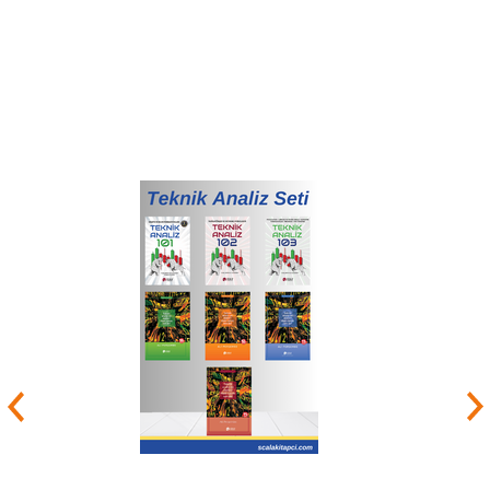
firmasını açmıştır.
Finans endüstrisinde geçirdiği 40 yılın verdiği
deneyim ve birikimle zamanının büyük bir
kısmını teknik analiz, yatırımcı psikolojisi ve
disiplin, para yönetimi ve türev ürünler eğitimine
adamıştır. 20 ülke ve 28 dünya şehrinde seminer
ve kurslar vermiş ve oturumlar yönetmiş olan Ali
Perşembe Türkiye’de de hemen her banka, aracı
kurum ve finans kurumu kadrosunu eğitmiş
bulunmaktadır.
Ali Perşembe, ülkenin ilk yatırım ve emeklilik
fonları derecelendirme hizmetini 1999’da
başlatmış ve ardından 2005’te ülkenin ilk lisanslı
kredi derecelendirme ve kurumsal yönetim
derecelendirme kuruluşu SAHA’nın kurucu ortağı
olmuştur. Yazdığı 4 ciltlik
Teknik Analiz
serisi,
ülkenin en çok satan finans kitapları arasındadır
ve bir dizi dünya finans klasiğini de Türkçeye
çevirmiştir. Diğer kitapları
Paranın Kuralı
ve
Paranın 365 Günü
tüm büyük kitabevlerinin
raflarında yer almaktadır. Aynı zamanda,
Dünya
Küçük
adlı kurgusal olmayan tarihi deneme
derlemesinin de yazarıdır.
Stand-up finans komedisinin (türünün ilk örneği)