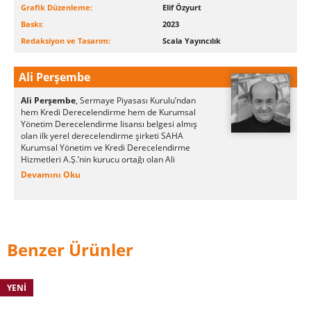
Grafik Düzenleme:
Elif Özyurt
Baskı:
2023
Redaksiyon ve Tasarım:
Scala Yayıncılık
Ali Perşembe
Ali Perşembe
, Sermaye Piyasası Kurulu’ndan
hem Kredi Derecelendirme hem de Kurumsal
Yönetim Derecelendirme lisansı belgesi almış
olan ilk yerel derecelendirme şirketi SAHA
Kurumsal Yönetim ve Kredi Derecelendirme
Hizmetleri A.Ş.’nin kurucu ortağı olan Ali
Perşembe, deneyimli bir teknik analiz, finansal
Devamını Oku
piyasalar, türev ürünler ve yatırımcı psikolojisi
uzmanıdır.
İstanbul Robert Kolej’den lise ve Florida
Üniversitesinden Yönetim ve Pazarlama yüksek
lisans diplomalarıyla mezun olduktan sonra,
Benzer Ürünler
trading kariyeri 1980 yılında Futures & Options
(vadeli borsalar) ile başlayıp uluslararası döviz
ve sermaye piyasalarına uzanmıştır. Londra ve
Cenevre’de çeşitli trading pozisyonlarında
YENI
bulunduktan sonra 1985 yılında Türkiye’nin ilk
Futures & Options ve Foreign Exchange brokerlik