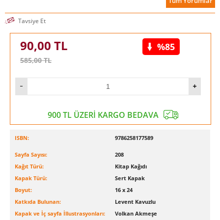
Tüm Yorumlar
Tavsiye Et
90,00
TL
%85
585,00
TL
900 TL ÜZERİ KARGO BEDAVA
ISBN:
9786258177589
Sayfa Sayısı:
208
Kağıt Türü:
Kitap Kağıdı
Kapak Türü:
Sert Kapak
Boyut:
16 x 24
Katkıda Bulunan:
Levent Kavuzlu
Kapak ve İç sayfa İllustrasyonları:
Volkan Akmeşe