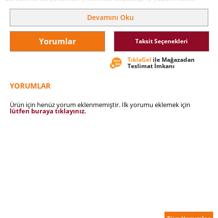
heyecanını ve şevkini bir an bile kaybetmeyen Dündar
Yetişener ve çalışma
Devamını Oku
arkadaşlarının inandıkları değerlerden taviz vermeden,
dünyanın zirvesine giden başarılı yolculuğunu, Fibrobeton’un
öyküsünü bulacaksınız.
Yorumlar
Taksit Seçenekleri
TıklaGel
ile Mağazadan
Teslimat İmkanı
YORUMLAR
Ürün için henüz yorum eklenmemiştir. İlk yorumu eklemek için
lütfen buraya tıklayınız.