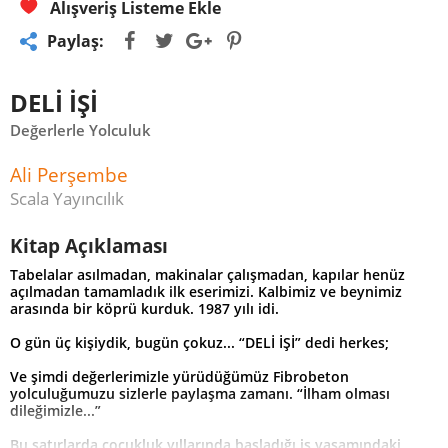
Alışveriş Listeme Ekle
Paylaş:
DELİ İŞİ
Değerlerle Yolculuk
Ali Perşembe
Scala Yayıncılık
Kitap Açıklaması
Tabelalar asılmadan, makinalar çalışmadan, kapılar henüz
açılmadan tamamladık ilk eserimizi. Kalbimiz ve beynimiz
arasında bir köprü kurduk. 1987 yılı idi.
O gün üç kişiydik, bugün çokuz... “DELİ İŞİ” dedi herkes;
Ve şimdi değerlerimizle yürüdüğümüz Fibrobeton
yolculuğumuzu sizlerle paylaşma zamanı. “İlham olması
dileğimizle...”
Bu satırlarda çocukluk yıllarında başladığı iş yaşamındaki