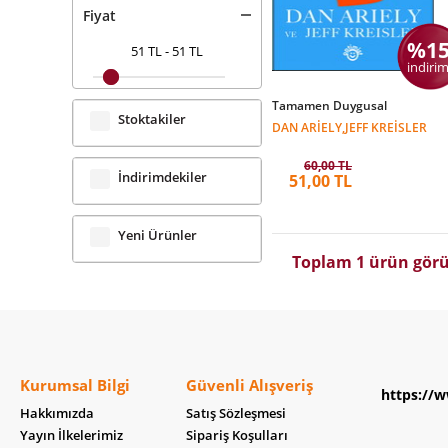
Fiyat
%1
51 TL
-
51 TL
indirim
Tamamen Duygusal
Stoktakiler
DAN ARIELY,JEFF KREISLER
60,00 TL
İndirimdekiler
51,00 TL
Yeni Ürünler
Toplam 1 ürün görü
Kurumsal Bilgi
Güvenli Alışveriş
https://w
Hakkımızda
Satış Sözleşmesi
Yayın İlkelerimiz
Sipariş Koşulları