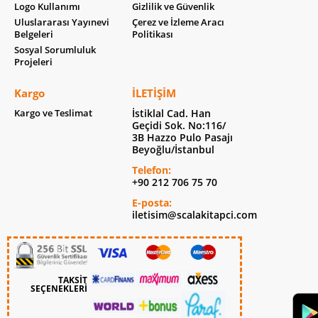
Logo Kullanımı
Gizlilik ve Güvenlik
Uluslararası Yayınevi
Çerez ve İzleme Aracı
Belgeleri
Politikası
Sosyal Sorumluluk
Projeleri
Kargo
İLETIŞIM
Kargo ve Teslimat
İstiklal Cad. Han
Geçidi Sok. No:116/
3B Hazzo Pulo Pasajı
Beyoğlu/İstanbul
Telefon:
+90 212 706 75 70
E-posta:
iletisim@scalakitapci.com
TAKSİT
SEÇENEKLERİ