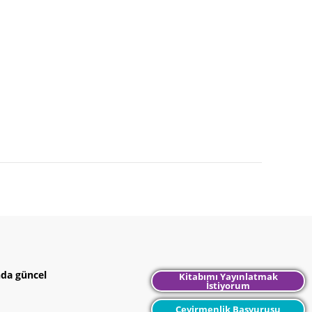
nda güncel
Kitabımı Yayınlatmak
İstiyorum
Çevirmenlik Başvurusu