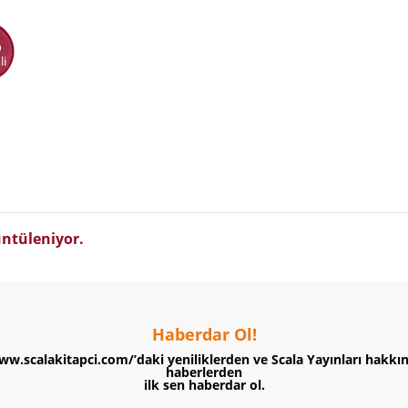
5
li
ntüleniyor.
Haberdar Ol!
ww.scalakitapci.com/’daki yeniliklerden ve Scala Yayınları hakkı
haberlerden
ilk sen haberdar ol.