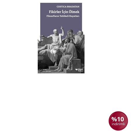
%10
indirimli