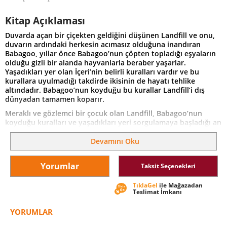
Kitap Açıklaması
Duvarda açan bir çiçekten geldiğini düşünen Landfill ve onu,
duvarın ardındaki herkesin acımasız olduğuna inandıran
Babagoo, yıllar önce Babagoo’nun çöpten topladığı eşyaların
olduğu gizli bir alanda hayvanlarla beraber yaşarlar.
Yaşadıkları yer olan İçeri’nin belirli kuralları vardır ve bu
kurallara uyulmadığı takdirde ikisinin de hayatı tehlike
altındadır. Babagoo’nun koyduğu bu kurallar Landfill’i dış
dünyadan tamamen koparır.
Meraklı ve gözlemci bir çocuk olan Landfill, Babagoo’nun
koyduğu kuralları ve yaşadıkları yeri sorgulamaya başladığı an
hayatları alt üst olur.
Devamını Oku
Yorumlar
Taksit Seçenekleri
TıklaGel
ile Mağazadan
Teslimat İmkanı
YORUMLAR