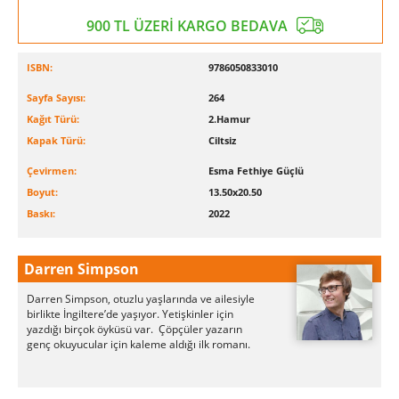
900 TL ÜZERİ KARGO BEDAVA
ISBN:
9786050833010
Sayfa Sayısı:
264
Kağıt Türü:
2.Hamur
Kapak Türü:
Ciltsiz
Çevirmen:
Esma Fethiye Güçlü
Boyut:
13.50x20.50
Baskı:
2022
Darren Simpson
Darren Simpson, otuzlu yaşlarında ve ailesiyle
birlikte İngiltere’de yaşıyor. Yetişkinler için
yazdığı birçok öyküsü var. Çöpçüler yazarın
genç okuyucular için kaleme aldığı ilk romanı.