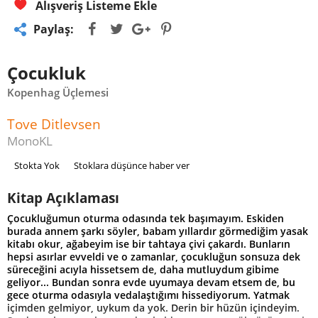
Alışveriş Listeme Ekle
Paylaş:
Çocukluk
Kopenhag Üçlemesi
Tove Ditlevsen
MonoKL
Stokta Yok
Stoklara düşünce haber ver
Kitap Açıklaması
Çocukluğumun oturma odasında tek başımayım. Eskiden
burada annem şarkı söyler, babam yıllardır görmediğim yasak
kitabı okur, ağabeyim ise bir tahtaya çivi çakardı. Bunların
hepsi asırlar evveldi ve o zamanlar, çocukluğun sonsuza dek
süreceğini acıyla hissetsem de, daha mutluydum gibime
geliyor... Bundan sonra evde uyumaya devam etsem de, bu
gece oturma odasıyla vedalaştığımı hissediyorum. Yatmak
içimden gelmiyor, uykum da yok. Derin bir hüzün içindeyim.