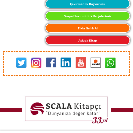
Çevirmenlik Başvurusu
Sosyal Sorumluluk Projelerimiz
Tıkla Gel & Al
Askıda Kitap